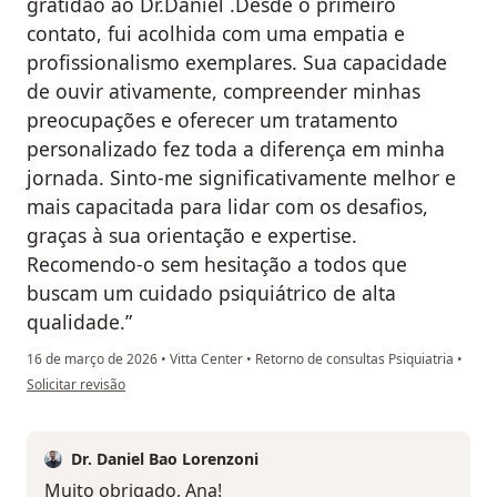
gratidão ao Dr.Daniel .Desde o primeiro
contato, fui acolhida com uma empatia e
profissionalismo exemplares. Sua capacidade
de ouvir ativamente, compreender minhas
preocupações e oferecer um tratamento
personalizado fez toda a diferença em minha
jornada. Sinto-me significativamente melhor e
mais capacitada para lidar com os desafios,
graças à sua orientação e expertise.
Recomendo-o sem hesitação a todos que
buscam um cuidado psiquiátrico de alta
qualidade.”
16 de março de 2026
•
Vitta Center
•
Retorno de consultas Psiquiatria
•
na opinião do utilizador Ana Brandolt
Solicitar revisão
Dr. Daniel Bao Lorenzoni
Muito obrigado, Ana!