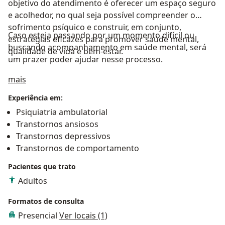
objetivo do atendimento é oferecer um espaço seguro
e acolhedor, no qual seja possível compreender o
sofrimento psíquico e construir, em conjunto,
Caso esteja passando por um momento difícil ou
estratégias eficazes para promover saúde mental,
buscando acompanhamento em saúde mental, será
qualidade de vida e bem-estar.
um prazer poder ajudar nesse processo.
Sobre mim
mais
Experiência em:
Psiquiatria ambulatorial
Transtornos ansiosos
Transtornos depressivos
Transtornos de comportamento
Pacientes que trato
Adultos
Formatos de consulta
Presencial
Ver locais (1)