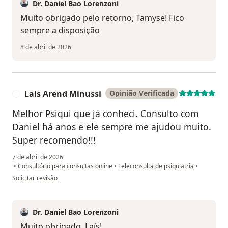
Dr. Daniel Bao Lorenzoni
Muito obrigado pelo retorno, Tamyse! Fico
sempre a disposição
8 de abril de 2026
Lais Arend Minussi
Opinião Verificada
L
Melhor Psiqui que já conheci. Consulto com
Daniel há anos e ele sempre me ajudou muito.
Super recomendo!!!
7 de abril de 2026
•
Consultório para consultas online
•
Teleconsulta de psiquiatria
•
na opinião do utilizador Lais Arend Minussi
Solicitar revisão
Dr. Daniel Bao Lorenzoni
Muito obrigado, Laís!