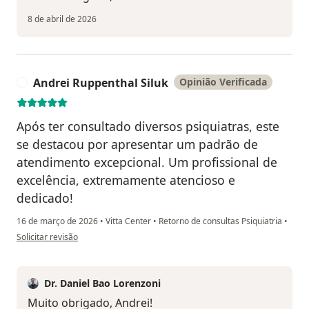
8 de abril de 2026
Andrei Ruppenthal Siluk
Opinião Verificada
A
Após ter consultado diversos psiquiatras, este
se destacou por apresentar um padrão de
atendimento excepcional. Um profissional de
excelência, extremamente atencioso e
dedicado!
16 de março de 2026
•
Vitta Center
•
Retorno de consultas Psiquiatria
•
na opinião do utilizador Andrei Ruppenthal Siluk
Solicitar revisão
Dr. Daniel Bao Lorenzoni
Muito obrigado, Andrei!