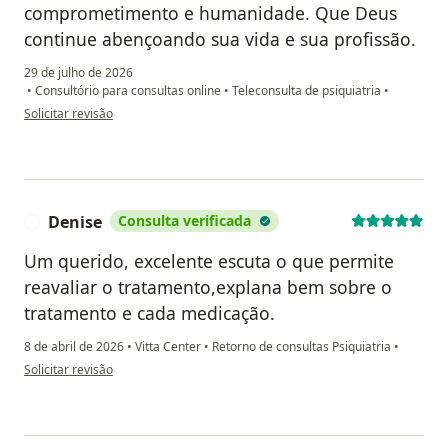
comprometimento e humanidade. Que Deus
continue abençoando sua vida e sua profissão.
29 de julho de 2026
•
Consultório para consultas online
•
Teleconsulta de psiquiatria
•
na opinião do utilizador Cleonice lamana
Solicitar revisão
Denise
Consulta verificada
D
Um querido, excelente escuta o que permite
reavaliar o tratamento,explana bem sobre o
tratamento e cada medicação.
8 de abril de 2026
•
Vitta Center
•
Retorno de consultas Psiquiatria
•
na opinião do utilizador Denise
Solicitar revisão