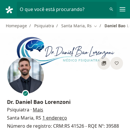
Men
O que você está procurando?
Homepage
Psiquiatra
Santa Maria, Rs
Daniel Bao L
Mudar de cidade
Dr.
Daniel Bao Lorenzoni
sobre as especializações
Psiquiatra
·
Mais
Santa Maria, RS
1 endereço
Número de registro: CRM:RS 41526 - RQE Nº: 39588