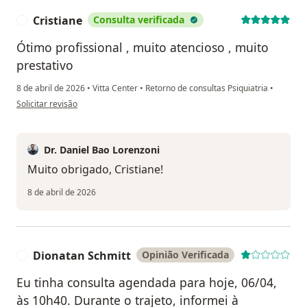
Cristiane
Consulta verificada
C
Ótimo profissional , muito atencioso , muito
prestativo
8 de abril de 2026
•
Vitta Center
•
Retorno de consultas Psiquiatria
•
na opinião do utilizador Cristiane
Solicitar revisão
Dr. Daniel Bao Lorenzoni
Muito obrigado, Cristiane!
8 de abril de 2026
Dionatan Schmitt
Opinião Verificada
D
Eu tinha consulta agendada para hoje, 06/04,
às 10h40. Durante o trajeto, informei à