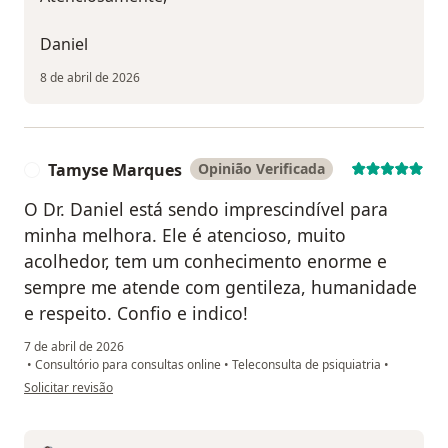
Daniel
8 de abril de 2026
Tamyse Marques
Opinião Verificada
T
O Dr. Daniel está sendo imprescindível para
minha melhora. Ele é atencioso, muito
acolhedor, tem um conhecimento enorme e
sempre me atende com gentileza, humanidade
e respeito. Confio e indico!
7 de abril de 2026
•
Consultório para consultas online
•
Teleconsulta de psiquiatria
•
na opinião do utilizador Tamyse Marques
Solicitar revisão