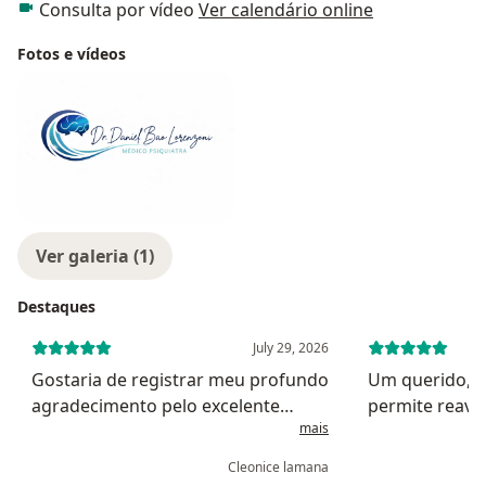
Consulta por vídeo
Ver calendário online
Fotos e vídeos
Ver galeria (1)
Destaques
July 29, 2026
Gostaria de registrar meu profundo
Um querido, excelente escuta o que
agradecimento pelo excelente
permite reavali
mais
atendimento. É raro encontrar um
tratamento,explana be
médico tão atencioso, humano e
t
Cleonice lamana
dedicado. Sua competência