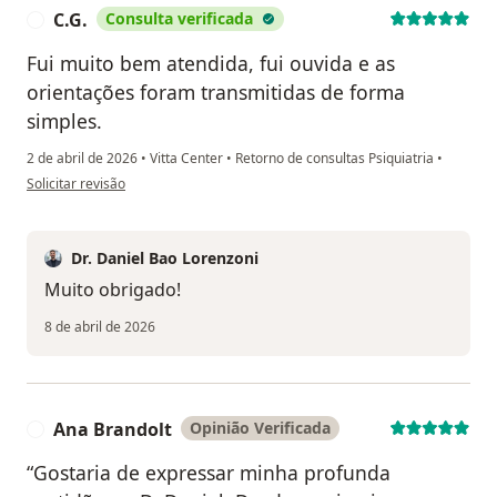
C.G.
Consulta verificada
C
Fui muito bem atendida, fui ouvida e as
orientações foram transmitidas de forma
simples.
2 de abril de 2026
•
Vitta Center
•
Retorno de consultas Psiquiatria
•
na opinião do utilizador C.G.
Solicitar revisão
Dr. Daniel Bao Lorenzoni
Muito obrigado!
8 de abril de 2026
Ana Brandolt
Opinião Verificada
A
“Gostaria de expressar minha profunda