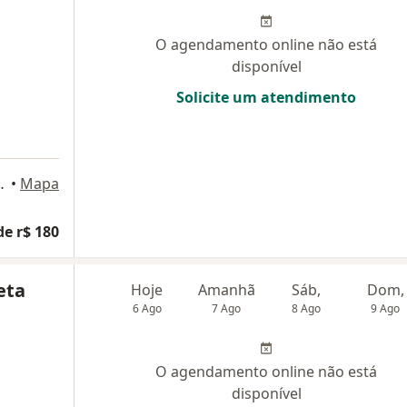
O agendamento online não está
disponível
Solicite um atendimento
rvalho, Santa Maria
•
Mapa
de r$ 180
eta
Hoje
Amanhã
Sáb,
Dom,
6 Ago
7 Ago
8 Ago
9 Ago
O agendamento online não está
disponível