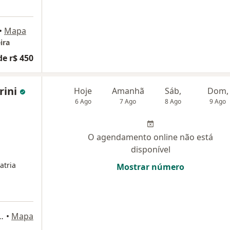
•
Mapa
ira
de r$ 450
rini
Hoje
Amanhã
Sáb,
Dom,
6 Ago
7 Ago
8 Ago
9 Ago
O agendamento online não está
disponível
atria
Mostrar número
o Behr 6484, Santa Maria, RS
•
Mapa