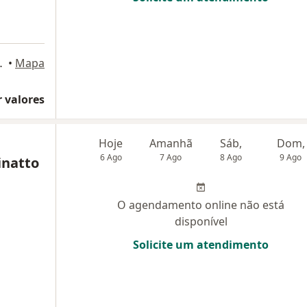
 Santa Maria, RS
•
Mapa
 valores
Hoje
Amanhã
Sáb,
Dom,
6 Ago
7 Ago
8 Ago
9 Ago
inatto
O agendamento online não está
disponível
Solicite um atendimento