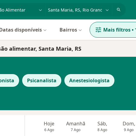
dade, doença ou nome
cidade ou região
Datas disponíveis
Bairros
Mais filtros
•
ão alimentar, Santa Maria, RS
onista
Psicanalista
Anestesiologista
Hoje
Amanhã
Sáb,
Dom,
6 Ago
7 Ago
8 Ago
9 Ago