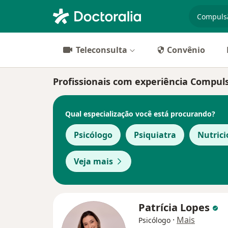
especiali
Teleconsulta
Convênio
Profissionais com experiência Compuls
Qual especialização você está procurando?
Psicólogo
Psiquiatra
Nutrici
Veja mais
Patrícia Lopes
·
Mais
Psicólogo