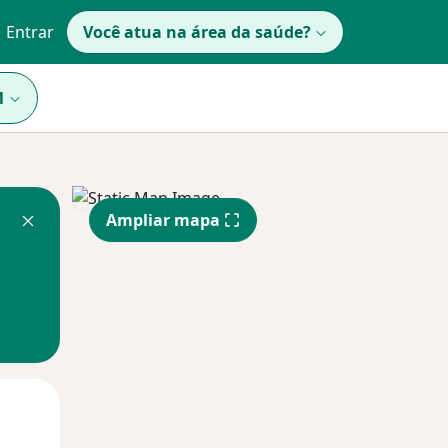
Entrar
Você atua na área da saúde?
1
Ampliar mapa
Segunda-feira
Ter,
Qua
10 Ago
11 Ago
12 Ago