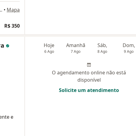
Aires 372, Santa Maria, RS
•
Mapa
R$ 350
ra
Hoje
Amanhã
Sáb,
Dom,
6 Ago
7 Ago
8 Ago
9 Ago
O agendamento online não está
disponível
Solicite um atendimento
ente e