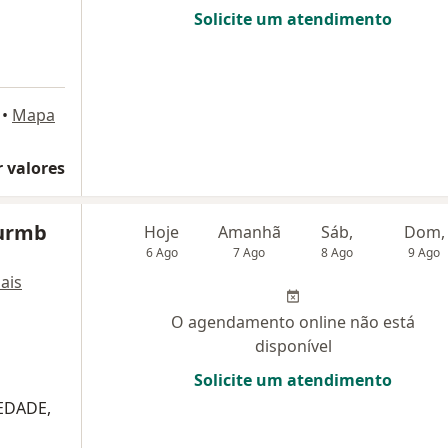
Solicite um atendimento
•
Mapa
 valores
Wurmb
Hoje
Amanhã
Sáb,
Dom,
6 Ago
7 Ago
8 Ago
9 Ago
ais
O agendamento online não está
disponível
Solicite um atendimento
IEDADE,