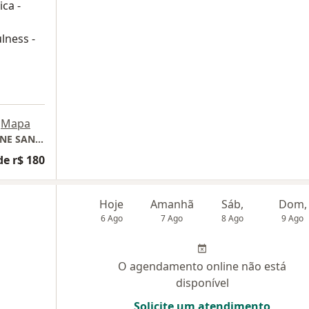
ca -
lness -
Mapa
STEPHANIE VON WURMB HELRIGHEL - ONLINE SANTA MARIA
de r$ 180
Hoje
Amanhã
Sáb,
Dom,
6 Ago
7 Ago
8 Ago
9 Ago
O agendamento online não está
disponível
Solicite um atendimento