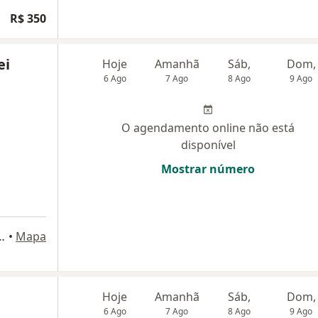
R$ 350
ei
Hoje
Amanhã
Sáb,
Dom,
6 Ago
7 Ago
8 Ago
9 Ago
O agendamento online não está
disponível
Mostrar número
ter, 105, Santa Maria, RS
•
Mapa
Hoje
Amanhã
Sáb,
Dom,
6 Ago
7 Ago
8 Ago
9 Ago