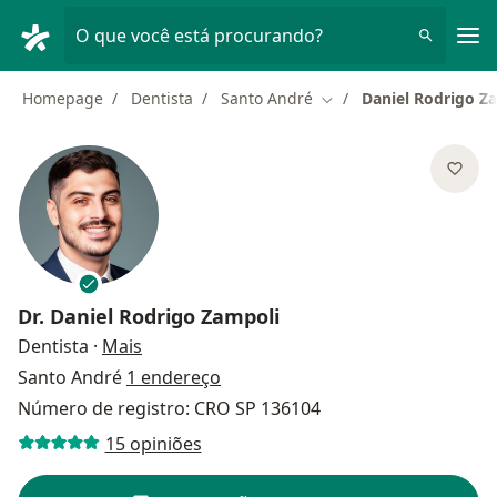
Men
O que você está procurando?
Homepage
Dentista
Santo André
Daniel Rodrigo Z
Mudar de cidade
Dr.
Daniel Rodrigo Zampoli
sobre as especializações
Dentista
·
Mais
Santo André
1 endereço
Número de registro: CRO SP 136104
15 opiniões