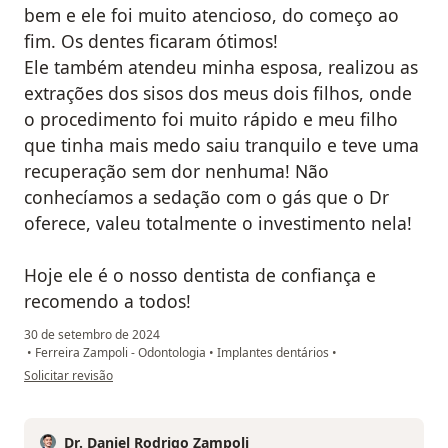
bem e ele foi muito atencioso, do começo ao
fim. Os dentes ficaram ótimos!
Ele também atendeu minha esposa, realizou as
extrações dos sisos dos meus dois filhos, onde
o procedimento foi muito rápido e meu filho
que tinha mais medo saiu tranquilo e teve uma
recuperação sem dor nenhuma! Não
conhecíamos a sedação com o gás que o Dr
oferece, valeu totalmente o investimento nela!
Hoje ele é o nosso dentista de confiança e
recomendo a todos!
30 de setembro de 2024
•
Ferreira Zampoli - Odontologia
•
Implantes dentários
•
na opinião do utilizador Jorge M. Silva
Solicitar revisão
Dr. Daniel Rodrigo Zampoli