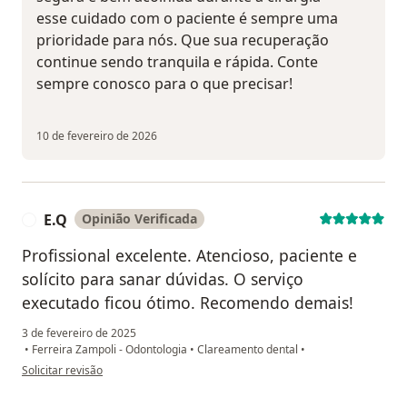
esse cuidado com o paciente é sempre uma
prioridade para nós. Que sua recuperação
continue sendo tranquila e rápida. Conte
sempre conosco para o que precisar!
10 de fevereiro de 2026
E.Q
Opinião Verificada
E
Profissional excelente. Atencioso, paciente e
solícito para sanar dúvidas. O serviço
executado ficou ótimo. Recomendo demais!
3 de fevereiro de 2025
•
Ferreira Zampoli - Odontologia
•
Clareamento dental
•
na opinião do utilizador E.Q
Solicitar revisão