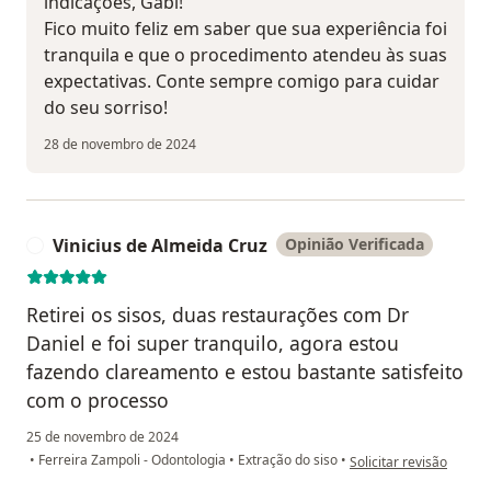
indicações, Gabi!
Fico muito feliz em saber que sua experiência foi
tranquila e que o procedimento atendeu às suas
expectativas. Conte sempre comigo para cuidar
do seu sorriso!
28 de novembro de 2024
Vinicius de Almeida Cruz
Opinião Verificada
V
Retirei os sisos, duas restaurações com Dr
Daniel e foi super tranquilo, agora estou
fazendo clareamento e estou bastante satisfeito
com o processo
25 de novembro de 2024
na opinião do utilizado
•
Ferreira Zampoli - Odontologia
•
Extração do siso
•
Solicitar revisão