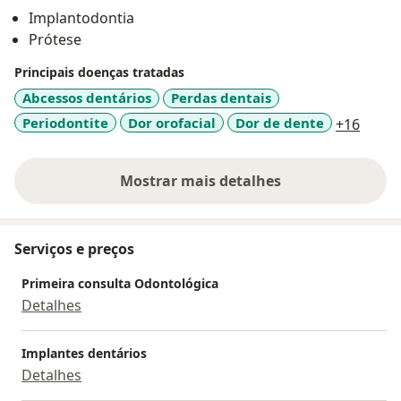
Meu compromisso é com o atendimento resolutivo e
Implantodontia
humanizado, visando o bem-estar do paciente durante
Prótese
todo o tratamento. Um planejamento sólido é
essencial para garantir resultados previsíveis e uma
Principais doenças tratadas
comunicação eficiente, especialmente em casos
Abcessos dentários
Perdas dentais
complexos. Conto com a confiança de oferecer
a11y_
Periodontite
Dor orofacial
Dor de dente
+16
cuidados profissionais que priorizam seu conforto e
saúde bucal.
Mostrar mais detalhes
sobre a experiência
Serviços e preços
Primeira consulta Odontológica
Detalhes
Implantes dentários
Detalhes