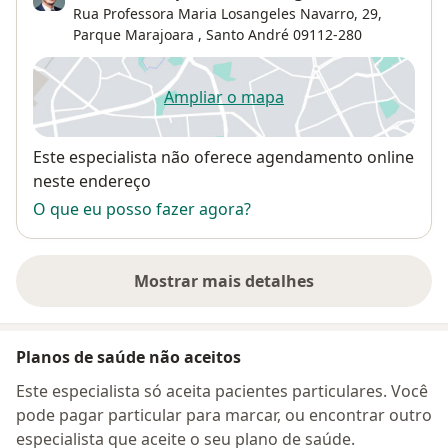
Rua Professora Maria Losangeles Navarro, 29,
Parque Marajoara
,
Santo André
09112-280
Ampliar o mapa
abre num novo separador
Disponibilidade
Este especialista não oferece agendamento online
neste endereço
O que eu posso fazer agora?
Mostrar mais detalhes
sobre o endereço
Planos de saúde não aceitos
Este especialista só aceita pacientes particulares. Você
pode pagar particular para marcar, ou encontrar outro
especialista que aceite o seu plano de saúde.