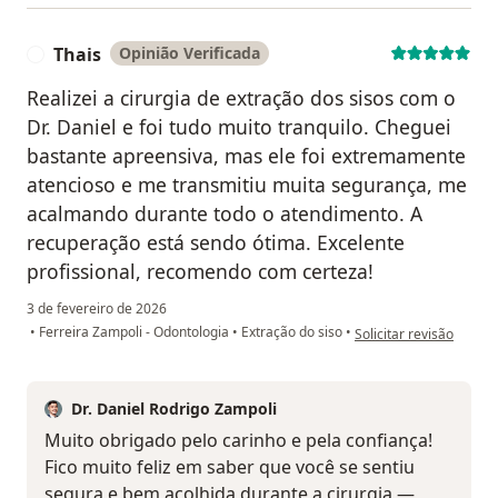
Thais
Opinião Verificada
T
Realizei a cirurgia de extração dos sisos com o
Dr. Daniel e foi tudo muito tranquilo. Cheguei
bastante apreensiva, mas ele foi extremamente
atencioso e me transmitiu muita segurança, me
acalmando durante todo o atendimento. A
recuperação está sendo ótima. Excelente
profissional, recomendo com certeza!
3 de fevereiro de 2026
na opinião do utilizado
•
Ferreira Zampoli - Odontologia
•
Extração do siso
•
Solicitar revisão
Dr. Daniel Rodrigo Zampoli
Muito obrigado pelo carinho e pela confiança!
Fico muito feliz em saber que você se sentiu
segura e bem acolhida durante a cirurgia —