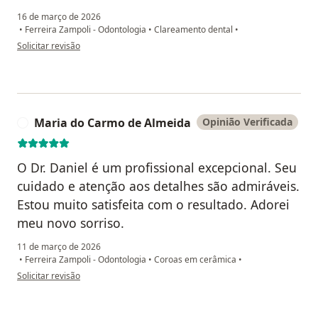
16 de março de 2026
•
Ferreira Zampoli - Odontologia
•
Clareamento dental
•
na opinião do utilizador Maike
Solicitar revisão
Maria do Carmo de Almeida
Opinião Verificada
M
O Dr. Daniel é um profissional excepcional. Seu
cuidado e atenção aos detalhes são admiráveis.
Estou muito satisfeita com o resultado. Adorei
meu novo sorriso.
11 de março de 2026
•
Ferreira Zampoli - Odontologia
•
Coroas em cerâmica
•
na opinião do utilizador Maria do Carmo de Almeida
Solicitar revisão