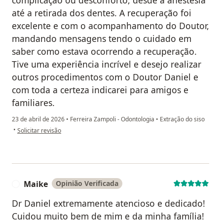
complicação ou desconforto, desde a anestesia
até a retirada dos dentes. A recuperação foi
excelente e com o acompanhamento do Doutor,
mandando mensagens tendo o cuidado em
saber como estava ocorrendo a recuperação.
Tive uma experiência incrível e desejo realizar
outros procedimentos com o Doutor Daniel e
com toda a certeza indicarei para amigos e
familiares.
23 de abril de 2026
•
Ferreira Zampoli - Odontologia
•
Extração do siso
na opinião do utilizador Izadora L.
•
Solicitar revisão
Maike
Opinião Verificada
M
Dr Daniel extremamente atencioso e dedicado!
Cuidou muito bem de mim e da minha família!