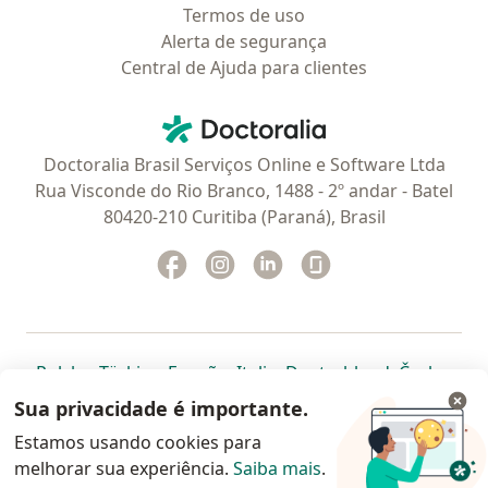
Termos de uso
Alerta de segurança
Central de Ajuda para clientes
Contato
Doctoralia - Homepage
Doctoralia Brasil Serviços Online e Software Ltda
Rua Visconde do Rio Branco, 1488 - 2º andar - Batel
80420-210 Curitiba (Paraná), Brasil
Facebook
abre num novo separador
Instagram
abre num novo separador
Linkedin
abre num novo separad
Glassdoor
abre num novo se
abre num novo separador
abre num novo separador
abre num novo separador
abre num novo separado
abre num n
abre
Polska
,
Türkiye
,
España
,
Italia
,
Deutschland
,
Česko
,
abre num novo separador
abre num novo separador
abre num novo separador
abre num novo separa
abre num no
abre n
Portugal
,
México
,
Chile
,
Brasil
,
Argentina
,
Perú
,
Sua privacidade é importante.
abre num novo separad
Colombia
Estamos usando cookies para
melhorar sua experiência.
www.doctoralia.com.br © 2026 - Agende agora sua
Saiba mais
.