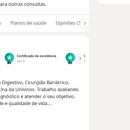
ara outras consultas.
s
Planos de saúde
Opiniões (331)
Dúvidas respon
Digestivo, Cirurgião Bariátrico,
ina da Unisinos. Trabalho avaliando
gnóstico e atender o seu objetivo,
e e qualidade de vida.
riátrica, cirurgia da vesícula biliar,
 / doença do refluxo gastroesofágico. A
a muitos procedimentos cirúrgicos,