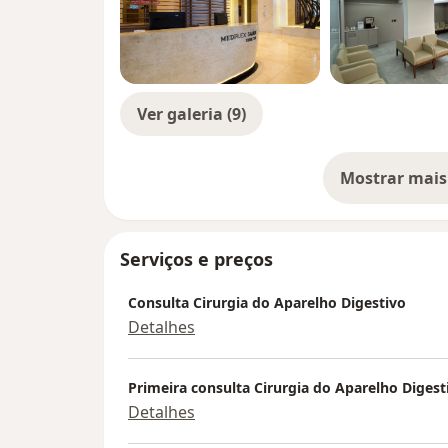
gastroesofágico, hérnia de hiato, esofagite,
úlceras, tumores, doença celíaca entre out
procedimentos. Colonoscopia diagnostica p
do intestino delgado, como pólipos, doença
intestinal, tumores, entre outros. Exames 
Ver galeria (9)
Hospital São Lucas da PUCRS, na FUGAST e
Mostrar mais
so
Serviços e preços
Consulta Cirurgia do Aparelho Digestivo
Detalhes
Primeira consulta Cirurgia do Aparelho Digest
Detalhes