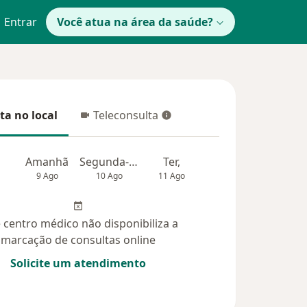
Entrar
Você atua na área da saúde?
ta no local
Teleconsulta
 no local
Teleconsulta
Amanhã
Segunda-feira
Ter,
Qua
Qui,
9 Ago
10 Ago
11 Ago
12 Ago
13 Ag
 centro médico não disponibiliza a
marcação de consultas online
Solicite um atendimento