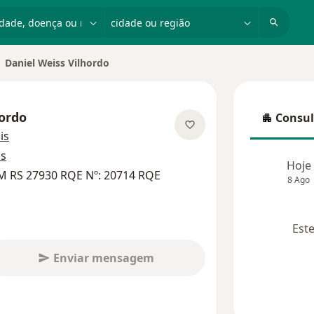
dade, doença ou nome
cidade ou região
Daniel Weiss Vilhordo
hordo
Consul
Consulta
sobre as especializações
is
os
Hoje
M RS 27930 RQE Nº: 20714 RQE
8 Ago
Este
Enviar mensagem