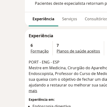
Pacientes deste especialista retornam p
Experiência
Serviços
Consultório
Experiência
6
7
Formação
Planos de saúde aceitos
PORT - ENG - ESP
Mestre em Medicina, Cirurgião do Aparelho 
Endoscopista, Professor do Curso de Medic
sua queixa com o objetivo de fechar um dia
ajudando a restaurar ou melhorar sua saúd
Sobre mim
Na área cirúrgica, possuo foco em cirurgia ba
mais
hérnias da região inguinal, hérnia de hiato
Experiência em:
videolaparoscopia é uma via de acesso par
Endoscopia digestiva