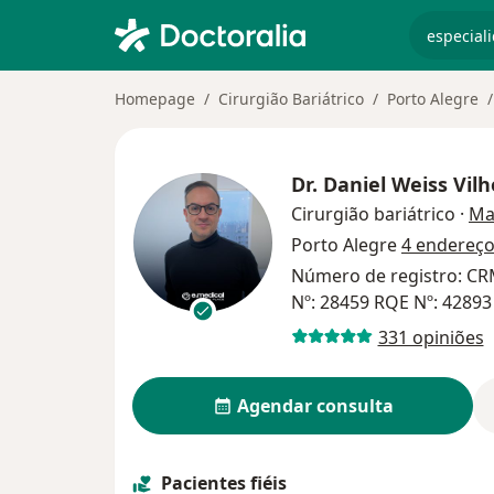
especiali
Homepage
Cirurgião Bariátrico
Porto Alegre
Dr.
Daniel Weiss Vil
Cirurgião bariátrico
·
Ma
Porto Alegre
4 endereç
Número de registro: CR
Nº: 28459 RQE Nº: 42893
331 opiniões
Agendar consulta
Pacientes fiéis