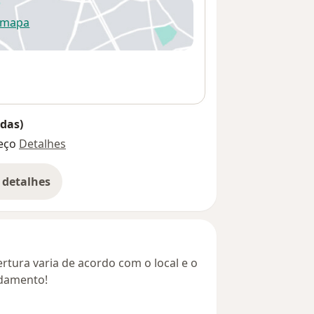
 mapa
re num novo separador
das)
eço
Detalhes
 detalhes
bre o endereço
rtura varia de acordo com o local e o
ndamento!