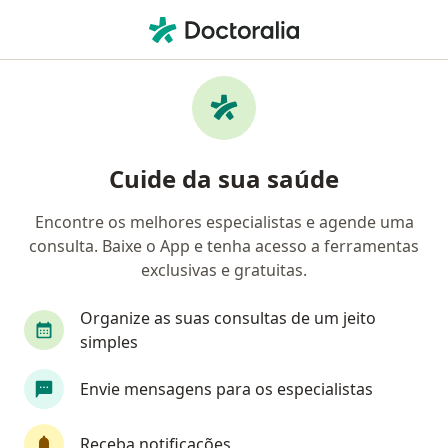
Men
Hérnia Hiatal • Porto Alegre, Rio Grande do Sul RS
Filtros
• 1
Convênio
Mapa
Profissionais com experiência Hérnia Hiatal,
Cuide da sua saúde
Porto Alegre
Encontre os melhores especialistas e agende uma
consulta. Baixe o App e tenha acesso a ferramentas
Qual especialização você está procurando?
exclusivas e gratuitas.
Cirurgião geral
Cirurgião do aparelho digestiv
Organize as suas consultas de um jeito
simples
Envie mensagens para os especialistas
Receba notificações