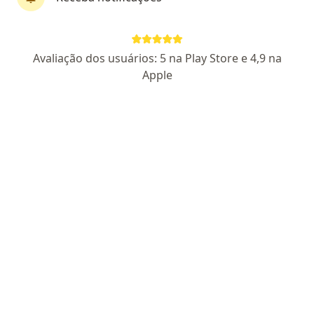
Dr. João Bassotto
Avaliação dos usuários: 5 na Play Store e 4,9 na
Cirurgião geral, Cirurgião bariátrico, Cirurgião do aparelho
Apple
·
Mais
digestivo
140 opiniões
CRM RS 42376
- RQE Nº: 35939
- RQE Nº: 43727
- RQE Nº:
38389
Endereço 1
Endereço 2
Rua Miguel Tostes 201, Porto Alegre
•
Mapa
Consultório Dr. João Bassotto - Cirurgia do Aparelho Digestivo e Bariátrica
Consulta Cirurgia Geral
Preço não disponível
Esse especialista não oferece agendamento online para esse endereço.
Solicite um atendimento