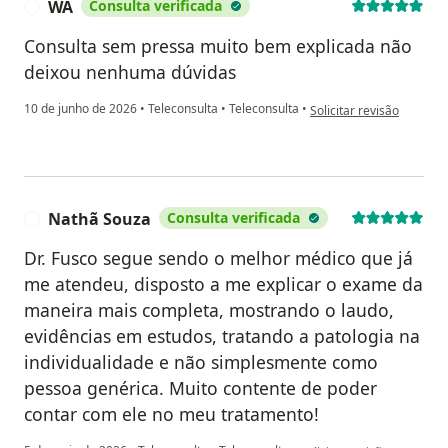
WA
Consulta verificada
W
Consulta sem pressa muito bem explicada não
deixou nenhuma dúvidas
na opinião do utilizador
10 de junho de 2026
•
Teleconsulta
•
Teleconsulta
•
Solicitar revisão
Nathã Souza
Consulta verificada
N
Dr. Fusco segue sendo o melhor médico que já
me atendeu, disposto a me explicar o exame da
maneira mais completa, mostrando o laudo,
evidências em estudos, tratando a patologia na
individualidade e não simplesmente como
pessoa genérica. Muito contente de poder
contar com ele no meu tratamento!
na opinião do utilizador N