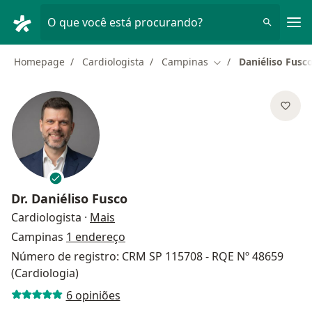
Men
O que você está procurando?
Homepage
Cardiologista
Campinas
Daniéliso Fusc
Mudar de cidade
Dr.
Daniéliso Fusco
sobre as especializações
Cardiologista
·
Mais
Campinas
1 endereço
Número de registro: CRM SP 115708 - RQE Nº 48659
(Cardiologia)
6 opiniões