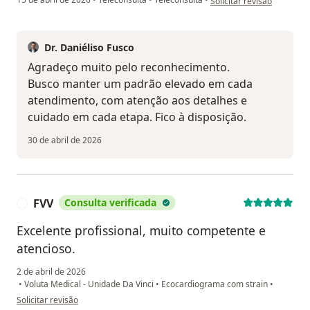
Solicitar revisão
Dr. Daniéliso Fusco
Agradeço muito pelo reconhecimento.
Busco manter um padrão elevado em cada
atendimento, com atenção aos detalhes e
cuidado em cada etapa. Fico à disposição.
30 de abril de 2026
FVV
Consulta verificada
F
Excelente profissional, muito competente e
atencioso.
2 de abril de 2026
•
Voluta Medical - Unidade Da Vinci
•
Ecocardiograma com strain
•
na opinião do utilizador FVV
Solicitar revisão