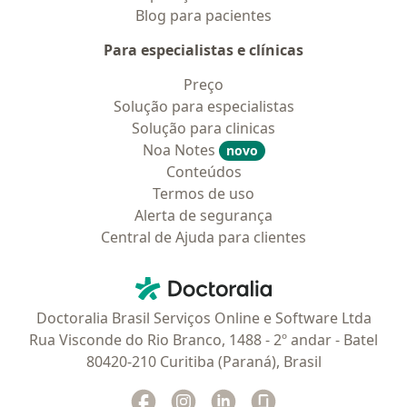
Blog para pacientes
Para especialistas e clínicas
Preço
Solução para especialistas
Solução para clinicas
Noa Notes
novo
Conteúdos
Termos de uso
Alerta de segurança
Central de Ajuda para clientes
Contato
Doctoralia - Homepage
Doctoralia Brasil Serviços Online e Software Ltda
Rua Visconde do Rio Branco, 1488 - 2º andar - Batel
80420-210 Curitiba (Paraná), Brasil
Facebook
abre num novo separador
Instagram
abre num novo separador
Linkedin
abre num novo separad
Glassdoor
abre num novo se