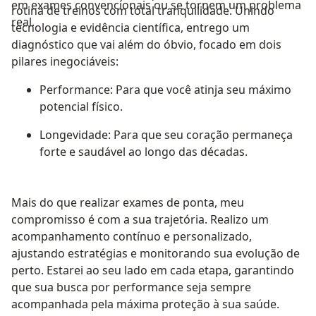
em exames convencionais ou se tornem um problema
rotina de treinos com total tranquilidade. Unindo
real.
tecnologia e evidência científica, entrego um
diagnóstico que vai além do óbvio, focado em dois
pilares inegociáveis:
Performance: Para que você atinja seu máximo
potencial físico.
Longevidade: Para que seu coração permaneça
forte e saudável ao longo das décadas.
Mais do que realizar exames de ponta, meu
compromisso é com a sua trajetória. Realizo um
acompanhamento contínuo e personalizado,
ajustando estratégias e monitorando sua evolução de
perto. Estarei ao seu lado em cada etapa, garantindo
que sua busca por performance seja sempre
acompanhada pela máxima proteção à sua saúde.