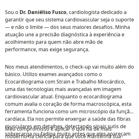
Sou o
Dr. Daniéliso Fusco
, cardiologista dedicado a
garantir que seu sistema cardiovascular seja o suporte
— e não o limite — dos seus maiores desafios. Minha
atuação une a precisão diagnóstica à experiência e
acolhimento para quem não abre mão de
performance, mas exige segurança.
Nos meus atendimentos, o check-up vai muito além do
básico. Utilizo exames avançados como o
Ecocardiograma com Strain e Trabalho Miocárdico,
uma das tecnologias mais avançadas em imagem
cardiovascular atual. Enquanto o ecocardiograma
comum avalia o coração de forma macroscópica, esta
ferramenta funciona como um microscópio da função
cardíaca. Ela nos permite enxergar a saúde das fibras
musculares em detalhes, detectando sinais sutis de
Meu compromisso é aplicar o que há de mais
sobrecarga ou fadiga muito antes que eles apareçam
moderno na ciência para que você mantenha sua