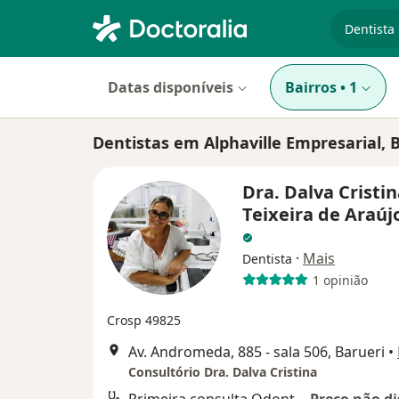
especiali
Datas disponíveis
Bairros
•
1
Dentistas em Alphaville Empresarial, 
Dra. Dalva Cristi
Teixeira de Araúj
·
Mais
Dentista
1 opinião
Crosp 49825
Av. Andromeda, 885 - sala 506, Barueri
•
Consultório Dra. Dalva Cristina