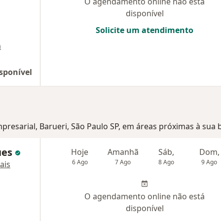
O agendamento online não está
disponível
Solicite um atendimento
a
sponível
Empresarial, Barueri, São Paulo SP, em áreas próximas à sua 
ues
Hoje
Amanhã
Sáb,
Dom,
6 Ago
7 Ago
8 Ago
9 Ago
ais
O agendamento online não está
disponível