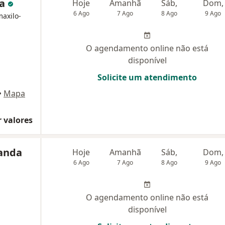
za
Hoje
Amanhã
Sáb,
Dom,
6 Ago
7 Ago
8 Ago
9 Ago
maxilo-
O agendamento online não está
disponível
Solicite um atendimento
•
Mapa
 valores
randa
Hoje
Amanhã
Sáb,
Dom,
6 Ago
7 Ago
8 Ago
9 Ago
O agendamento online não está
disponível