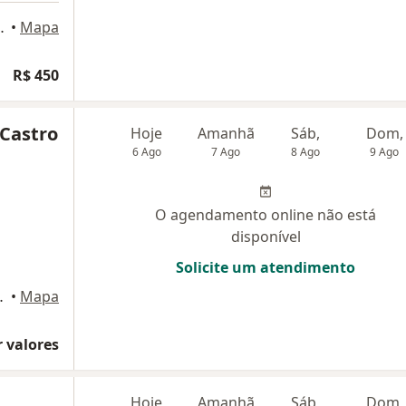
ima 598, São Paulo
•
Mapa
R$ 450
 Castro
Hoje
Amanhã
Sáb,
Dom,
6 Ago
7 Ago
8 Ago
9 Ago
O agendamento online não está
disponível
Solicite um atendimento
7, São Paulo
•
Mapa
 valores
Hoje
Amanhã
Sáb,
Dom,