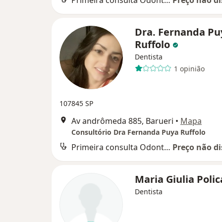
Primeira consulta Odontológica
Preço não di
Dra. Fernanda Pu
Ruffolo
Dentista
1 opinião
107845 SP
Av andrômeda 885, Barueri
•
Mapa
Consultório Dra Fernanda Puya Ruffolo
Primeira consulta Odontológica
Preço não di
Maria Giulia Poli
Dentista