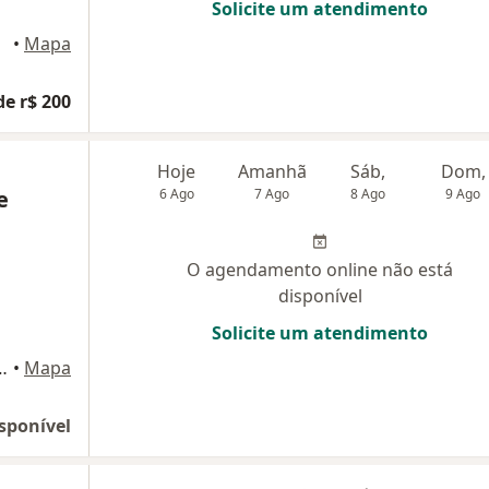
Solicite um atendimento
•
Mapa
de r$ 200
Hoje
Amanhã
Sáb,
Dom,
e
6 Ago
7 Ago
8 Ago
9 Ago
O agendamento online não está
disponível
Solicite um atendimento
orre 1 sala 1201), Osasco
•
Mapa
sponível