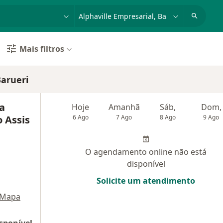
dade, doença ou nome
cidade ou região
Mais filtros
Barueri
na
Hoje
Amanhã
Sáb,
Dom,
o Assis
6 Ago
7 Ago
8 Ago
9 Ago
O agendamento online não está
disponível
Solicite um atendimento
Mapa