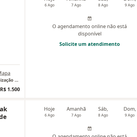
6 Ago
7 Ago
8 Ago
9 Ago
O agendamento online não está
disponível
Solicite um atendimento
Mapa
Ory Clínica - Odontologia estética e Harmonização Facial
R$ 1.500
iak
Hoje
Amanhã
Sáb,
Dom,
de
6 Ago
7 Ago
8 Ago
9 Ago
O agendamento online não está