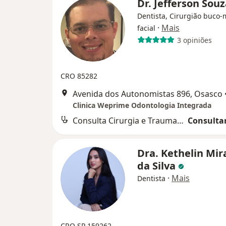
Dr. Jefferson Sou
Dentista, Cirurgião buco-
·
Mais
facial
3 opiniões
CRO 85282
Avenida dos Autonomistas 896, Osasco
Clinica Weprime Odontologia Integrada
Consulta Cirurgia e Traumatologia Buco-maxilo-facial
Consultar
Dra. Kethelin Mi
da Silva
·
Mais
Dentista
CRO SP 159262