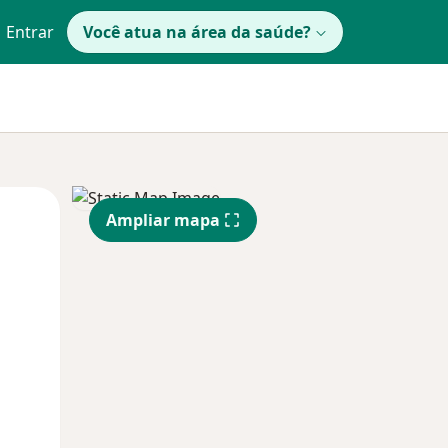
Entrar
Você atua na área da saúde?
Segunda-feira
Ter,
Qua
Ampliar mapa
10 Ago
11 Ago
12 Ago