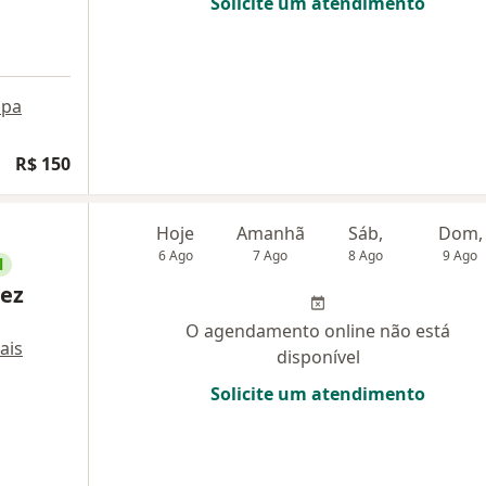
Solicite um atendimento
pa
R$ 150
Hoje
Amanhã
Sáb,
Dom,
6 Ago
7 Ago
8 Ago
9 Ago
l
rez
O agendamento online não está
ais
disponível
Solicite um atendimento