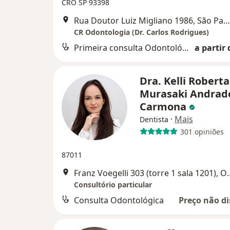
CRO SP 93398
Rua Doutor Luiz Migliano 1986, São Paulo
CR Odontologia (Dr. Carlos Rodrigues)
Primeira consulta Odontológica
a partir 
Dra. Kelli Roberta
Murasaki Andrad
Carmona
·
Mais
Dentista
301 opiniões
87011
Franz Voegelli 303 (t
Consultório particular
Consulta Odontológica
Preço não di