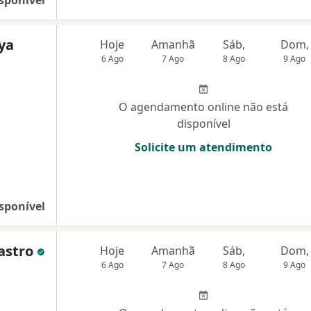
sponível
ya
Hoje
Amanhã
Sáb,
Dom,
6 Ago
7 Ago
8 Ago
9 Ago
O agendamento online não está
disponível
Solicite um atendimento
sponível
castro
Hoje
Amanhã
Sáb,
Dom,
6 Ago
7 Ago
8 Ago
9 Ago