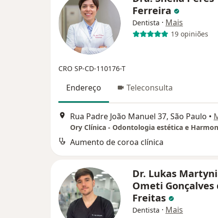
Ferreira
·
Mais
Dentista
19 opiniões
CRO SP-CD-110176-T
Endereço
Teleconsulta
Rua Padre João Manuel 37, São Paulo
•
Aumento de coroa clínica
Dr. Lukas Martyn
Ometi Gonçalves 
Freitas
·
Mais
Dentista