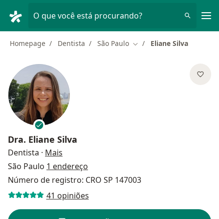
Men
O que você está procurando?
Homepage
Dentista
São Paulo
Eliane Silva
Mudar de cidade
Dra.
Eliane Silva
sobre as especializações
Dentista
·
Mais
São Paulo
1 endereço
Número de registro: CRO SP 147003
41 opiniões