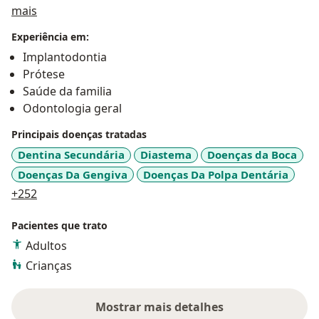
Sobre mim
mais
Experiência em:
Implantodontia
Prótese
Saúde da familia
Odontologia geral
Principais doenças tratadas
Dentina Secundária
Diastema
Doenças da Boca
Doenças Da Gengiva
Doenças Da Polpa Dentária
a11y_sr_more_diseases
+252
Pacientes que trato
Adultos
Crianças
Mostrar mais detalhes
sobre a experiência