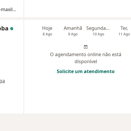
Consulta Cirurgia e Traumatologia Buco-maxilo-facial
ebba
Hoje
Amanhã
Segunda-feira
Ter,
8 Ago
9 Ago
10 Ago
11 Ago
O agendamento online não está
disponível
Solicite um atendimento
pa