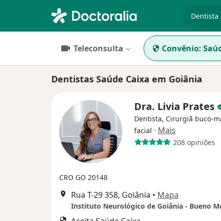
especiali
Teleconsulta
Convênio:
Saúd
Dentistas Saúde Caixa em Goiânia
Dra. Livia Prates
Dentista, Cirurgiã buco-m
·
Mais
facial
208 opiniões
CRO GO 20148
Rua T-29 358, Goiânia
•
Mapa