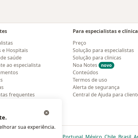
tes
Para especialistas e clínic
listas
Preço
s e Hospitais
Solução para especialistas
 de saúde
Solução para clinicas
te ao especialista
Noa Notes
novo
amentos
Conteúdos
os
Termos de uso
as
Alerta de segurança
tas frequentes
Central de Ajuda para client
ções móveis
ara pacientes
te.
lhorar sua experiência.
eparador
 novo separador
bre num novo separador
abre num novo separador
abre num novo separador
abre num novo separador
abre num novo separa
abre num novo
abre num
ab
Italia
,
Deutschland
,
Česko
,
Portugal
,
México
,
Chile
,
Brasil
,
A