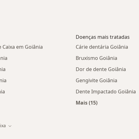
Doenças mais tratadas
e Caixa em Goiânia
Cárie dentária Goiânia
nia
Bruxismo Goiânia
nia
Dor de dente Goiânia
nia
Gengivite Goiânia
ia
Dente Impactado Goiânia
Mais (15)
tas da Saúde Caixa
Mais na categoria: D
ixa
ade
Mudar de cidade