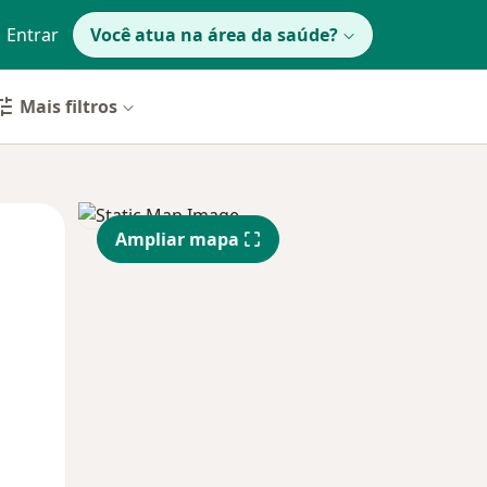
Entrar
Você atua na área da saúde?
Mais filtros
Qua
Qui,
Sex,
Ampliar mapa
12 Ago
13 Ago
14 Ago