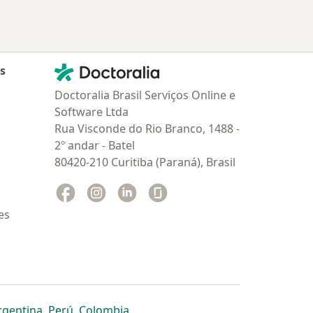
Contato
Doctoralia - Homepage
as
Doctoralia Brasil Serviços Online e
Software Ltda
Rua Visconde do Rio Branco, 1488 -
2º andar - Batel
80420-210 Curitiba (Paraná), Brasil
Facebook
abre num novo separador
Instagram
abre num novo separador
Linkedin
abre num novo separador
Glassdoor
abre num novo separador
es
dor
 separador
 novo separador
re num novo separador
abre num novo separador
abre num novo separador
abre num novo separador
rgentina
,
Perú
,
Colombia