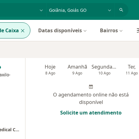
dade, doença ou nome
cidade ou região
e Caixa
Datas disponíveis
Bairros
Hoje
Amanhã
Segunda-feira
Ter,
8 Ago
9 Ago
10 Ago
11 Ago
axilo-
O agendamento online não está
disponível
Solicite um atendimento
Instituto Neurológico de Goiânia - Bueno Medical Center