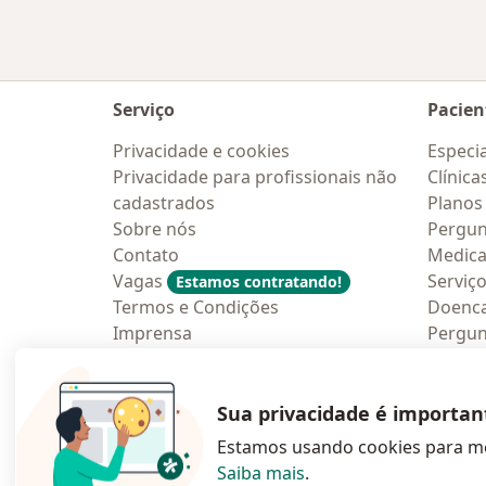
Serviço
Pacien
Privacidade e cookies
Especia
Privacidade para profissionais não
Clínica
cadastrados
Planos
Sobre nós
Pergun
Contato
Medic
Vagas
Serviç
Estamos contratando!
Termos e Condições
Doenc
Imprensa
Pergun
Lei da Igualdade Salarial
Aplica
Blog p
Sua privacidade é importan
Estamos usando cookies para me
Saiba mais
.
abre num novo s
abre num
a
Polska
,
Türkiye
,
España
,