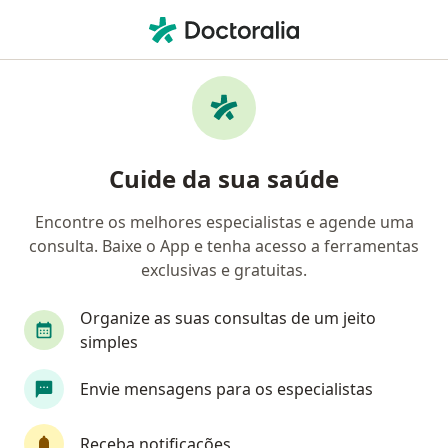
Men
Dor De Dente • Goiânia, Goiás GO
Filtros
• 1
Convênio
Mapa
Profissionais com experiência Dor de dente,
Cuide da sua saúde
Goiânia
Encontre os melhores especialistas e agende uma
consulta. Baixe o App e tenha acesso a ferramentas
Qual especialização você está procurando?
exclusivas e gratuitas.
Dentista
Ortodontista
Cirurgião buco-max
Organize as suas consultas de um jeito
simples
Envie mensagens para os especialistas
Receba notificações