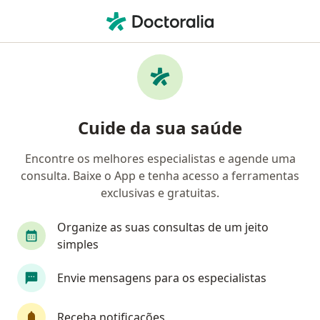
Men
Dentista • Jacintinho, Maceió, Alagoas AL
Filtros
• 1
Mapa
Dentistas em Jacintinho, Maceió
Cuide da sua saúde
Encontre os melhores especialistas e agende uma
consulta. Baixe o App e tenha acesso a ferramentas
exclusivas e gratuitas.
Organize as suas consultas de um jeito
simples
Dra. Mylane Lisboa
Envie mensagens para os especialistas
·
Mais
Dentista
CRO 3561
Receba notificações