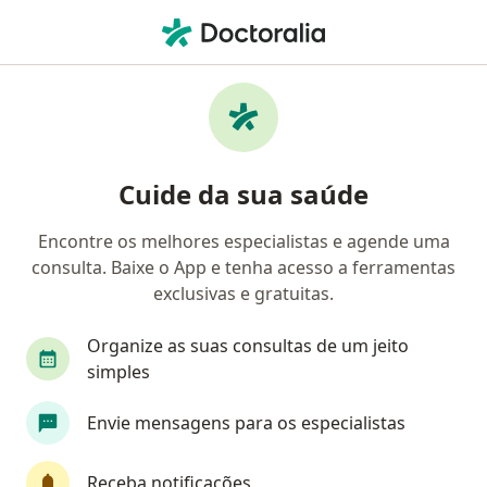
Men
Dentista • Tabuleiro Do Martins, Maceió, Alagoas AL
Filtros
• 1
Mapa
Dentistas em Tabuleiro Do Martins, Maceió
Cuide da sua saúde
Encontre os melhores especialistas e agende uma
consulta. Baixe o App e tenha acesso a ferramentas
exclusivas e gratuitas.
Organize as suas consultas de um jeito
simples
Dra. Layse Rodrigues
Envie mensagens para os especialistas
·
Mais
Dentista
CRO 3364
Receba notificações