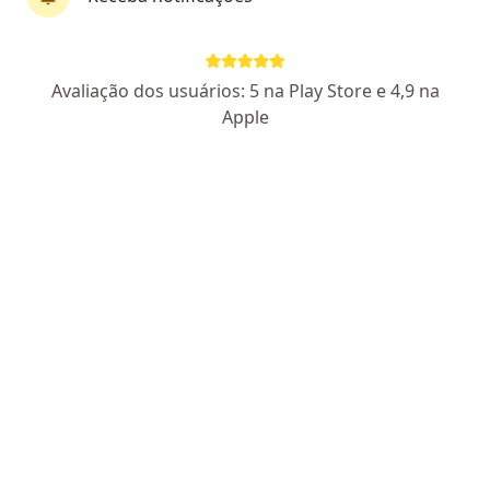
Rua João Lins Calheiros , Maceió
•
Mapa
Harmonize Odontologia e Estética
Primeira consulta Odontológica
Consultar valores
Avaliação dos usuários: 5 na Play Store e 4,9 na
Esse especialista não oferece agendamento online para esse endereço.
Apple
Solicite um atendimento
Dra. Katherine Cavalcante
·
Mais
Dentista
1 opinião