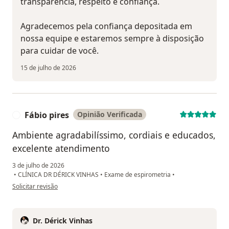
transparência, respeito e confiança.
Agradecemos pela confiança depositada em
nossa equipe e estaremos sempre à disposição
para cuidar de você.
15 de julho de 2026
Fábio pires
Opinião Verificada
F
Ambiente agradabilíssimo, cordiais e educados,
excelente atendimento
3 de julho de 2026
•
CLÍNICA DR DÉRICK VINHAS
•
Exame de espirometria
•
na opinião do utilizador Fábio pires
Solicitar revisão
Dr. Dérick Vinhas