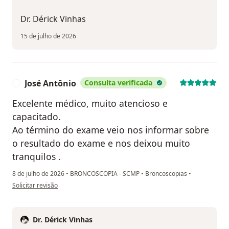
Dr. Dérick Vinhas
15 de julho de 2026
José Antônio
Consulta verificada
J
Excelente médico, muito atencioso e
capacitado.
Ao término do exame veio nos informar sobre
o resultado do exame e nos deixou muito
tranquilos .
8 de julho de 2026
•
BRONCOSCOPIA - SCMP
•
Broncoscopias
•
na opinião do utilizador José Antônio
Solicitar revisão
Dr. Dérick Vinhas