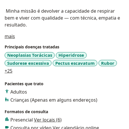
Minha missão é devolver a capacidade de respirar
bem e viver com qualidade — com técnica, empatia e
resultado.
Sobre mim
mais
Principais doenças tratadas
Neoplasias Torácicas
Hiperidrose
Sudorese excessiva
Pectus escavatum
Rubor
a11y_sr_more_diseases
+25
Pacientes que trato
Adultos
Crianças (Apenas em alguns endereços)
Formatos de consulta
Presencial
Ver locais (6)
Consulta por vídeo
Ver calendário online