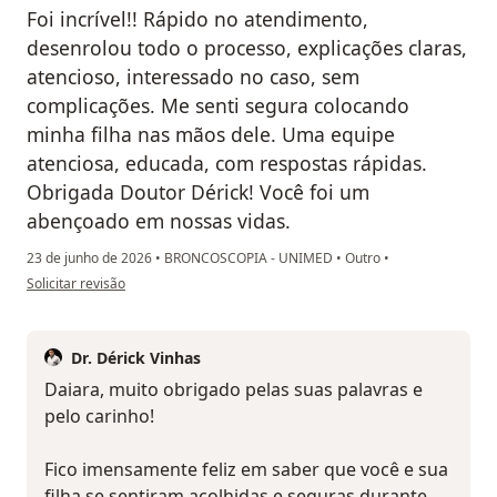
Foi incrível!! Rápido no atendimento,
desenrolou todo o processo, explicações claras,
atencioso, interessado no caso, sem
complicações. Me senti segura colocando
minha filha nas mãos dele. Uma equipe
atenciosa, educada, com respostas rápidas.
Obrigada Doutor Dérick! Você foi um
abençoado em nossas vidas.
23 de junho de 2026
•
BRONCOSCOPIA - UNIMED
•
Outro
•
na opinião do utilizador Daiara Morais
Solicitar revisão
Dr. Dérick Vinhas
Daiara, muito obrigado pelas suas palavras e
pelo carinho!
Fico imensamente feliz em saber que você e sua
filha se sentiram acolhidas e seguras durante