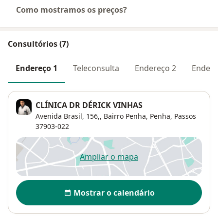
Como mostramos os preços?
Consultórios (7)
Endereço 1
Teleconsulta
Endereço 2
Endere
CLÍNICA DR DÉRICK VINHAS
Avenida Brasil, 156,,
Bairro Penha,
Penha
,
Passos
37903-022
Ampliar o mapa
abre num novo separador
Disponibilidade
Mostrar o calendário