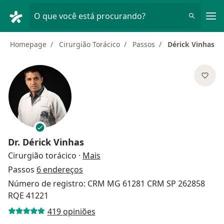
Men
O que você está procurando?
Homepage
Cirurgião Torácico
Passos
Dérick Vinhas
Dr.
Dérick Vinhas
sobre as especializações
Cirurgião torácico
·
Mais
Passos
6 endereços
Número de registro: CRM MG 61281 CRM SP 262858
RQE 41221
419 opiniões