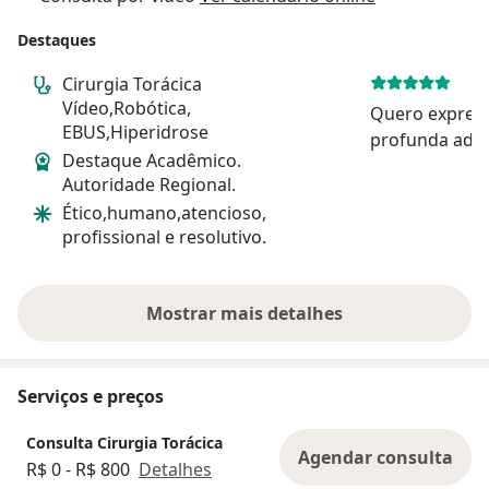
Destaques
Cirurgia Torácica
Vídeo,Robótica,
Quero expres
EBUS,Hiperidrose
profunda admi
Destaque Acadêmico.
médico cirurgi
Autoridade Regional.
que realizou 
Ético,humano,atencioso,
excepcional. S
profissional e resolutivo.
precisão e de
trabalho são v
Mostrar mais detalhes
sobre a experiência
Serviços e preços
Consulta Cirurgia Torácica
Agendar consulta
R$ 0 - R$ 800
Detalhes