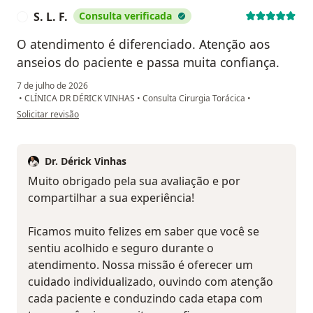
S. L. F.
Consulta verificada
S
O atendimento é diferenciado. Atenção aos
anseios do paciente e passa muita confiança.
7 de julho de 2026
•
CLÍNICA DR DÉRICK VINHAS
•
Consulta Cirurgia Torácica
•
na opinião do utilizador S. L. F.
Solicitar revisão
Dr. Dérick Vinhas
Muito obrigado pela sua avaliação e por
compartilhar a sua experiência!
Ficamos muito felizes em saber que você se
sentiu acolhido e seguro durante o
atendimento. Nossa missão é oferecer um
cuidado individualizado, ouvindo com atenção
cada paciente e conduzindo cada etapa com