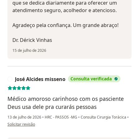
que se dedica diariamente para oferecer um
atendimento seguro, acolhedor e atencioso.
Agradeço pela confiança. Um grande abraço!
Dr. Dérick Vinhas
15 de julho de 2026
José Alcides misseno
Consulta verificada
J
Médico amoroso carinhoso com os pasciente
Deus usa dele pra curarás pessoas
13 de julho de 2026
•
HRC - PASSOS -MG
•
Consulta Cirurgia Torácica
•
na opinião do utilizador José Alcides misseno
Solicitar revisão