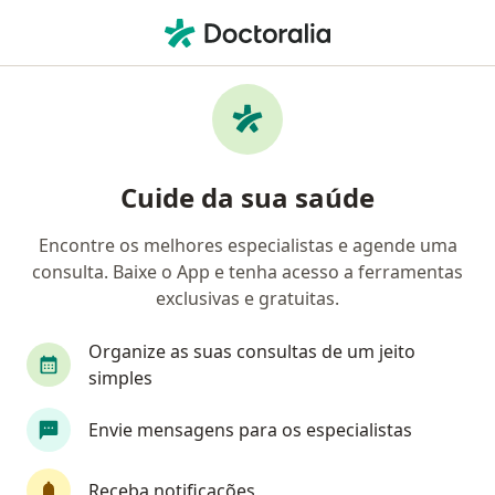
Men
Dermatologista • Ponta Verde, Maceió, Alagoas AL
Filtros
Convênio
Mapa
Dermatologistas em Ponta Verde, Maceió
Cuide da sua saúde
Encontre os melhores especialistas e agende uma
Qual é o seu convênio?
consulta. Baixe o App e tenha acesso a ferramentas
Bradesco Saúde
Sul América Saúde
Amil
exclusivas e gratuitas.
Organize as suas consultas de um jeito
simples
Envie mensagens para os especialistas
Receba notificações