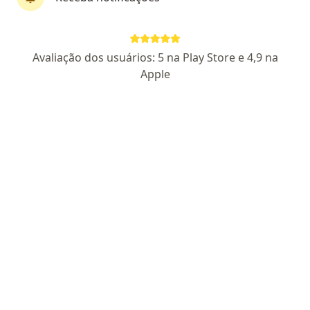
Dr. Renato Fonseca
Dermatologista
Avaliação dos usuários: 5 na Play Store e 4,9 na
29 opiniões
Apple
CRM PE 35309
RQE Não encontrada Dermatologista
Especialização em Dermatologia clinica, cirugica.
Graduado na Faculdade de Ciências Médicas da PB
humanizado, pontual e atencioso
Endereço
Teleconsulta
AV GONÇALVES MAIA, 144- SALA 10 HELIOPOLIS GARANHUNS PE, Garanhuns
•
Mapa
Consultório particular
Consulta Dermatologia
R$ 450
Esse especialista não oferece agendamento online para esse endereço.