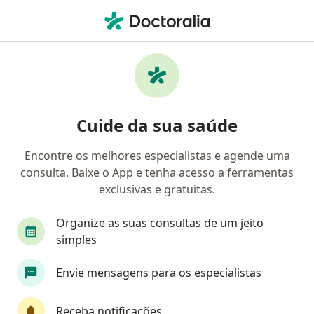
Men
Dermatologista • Prado, Maceió, Alagoas AL
Filtros
• 1
Mapa
Dermatologistas em Prado, Maceió
Cuide da sua saúde
Encontre os melhores especialistas e agende uma
consulta. Baixe o App e tenha acesso a ferramentas
exclusivas e gratuitas.
Organize as suas consultas de um jeito
simples
Premissa Saude Integrada Ltda
Envie mensagens para os especialistas
·
Mais
Dermatologista, Cardiologista, Cirurgião geral
Av. Siqueira Campos, 494, Maceió
•
Mapa
Receba notificações