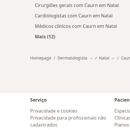
Cirurgiões gerais com Caurn em Natal
Cardiologistas com Caurn em Natal
Médicos clínicos com Caurn em Natal
Mais (12)
Mais na categoria: Outros especialis
Homepage
Dermatologista
Natal
Cau
Mudar de cidade
Mudar de
Serviço
Pacien
Privacidade e cookies
Especia
Privacidade para profissionais não
Clínica
cadastrados
Planos