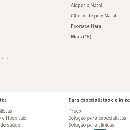
Alopecia Natal
Câncer de pele Natal
Psoríase Natal
Mais (15)
tas da Caurn
Mais na categoria: D
rn
 cidade
Mudar de cidade
tes
Para especialistas e clínic
listas
Preço
s e Hospitais
Solução para especialistas
 de saúde
Solução para clinicas