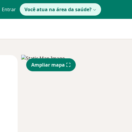
Entrar
Você atua na área da saúde?
Qua
Qui,
Sex,
Ampliar mapa
12 Ago
13 Ago
14 Ago