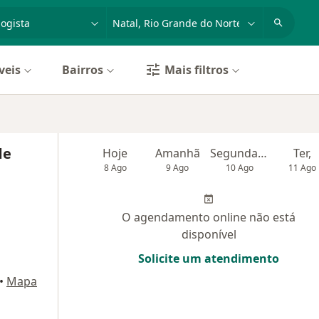
dade, doença ou nome
cidade ou região
veis
Bairros
Mais filtros
de
Hoje
Amanhã
Segunda-feira
Ter,
8 Ago
9 Ago
10 Ago
11 Ago
O agendamento online não está
disponível
Solicite um atendimento
•
Mapa