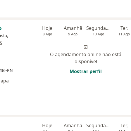
Hoje
Amanhã
Segunda-feira
Ter,
8 Ago
9 Ago
10 Ago
11 Ago
ista,
s
O agendamento online não está
disponível
0236-RN
Mostrar perfil
apa
Hoje
Amanhã
Segunda-feira
Ter,