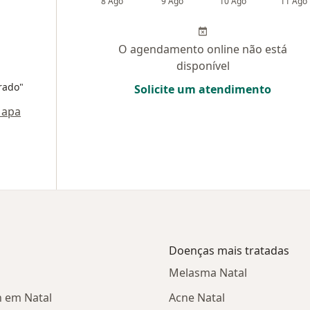
8 Ago
9 Ago
10 Ago
11 Ago
O agendamento online não está
disponível
rado"
Solicite um atendimento
apa
Doenças mais tratadas
Melasma Natal
n em Natal
Acne Natal