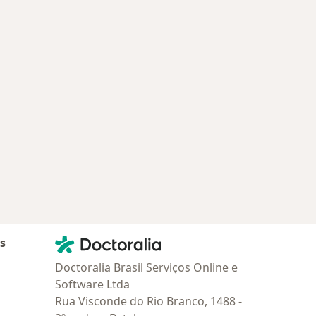
oenças mais tratadas
Contato
Doctoralia - Homepage
as
Doctoralia Brasil Serviços Online e
Software Ltda
Rua Visconde do Rio Branco, 1488 -