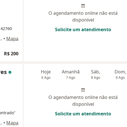
O agendamento online não está
disponível
 42760
Solicite um atendimento
sala 1008, Rio de Janeiro
•
Mapa
R$ 200
res
Hoje
Amanhã
Sáb,
Dom,
6 Ago
7 Ago
8 Ago
9 Ago
O agendamento online não está
disponível
ontrado"
Solicite um atendimento
sala 810B, Rio de Janeiro
•
Mapa