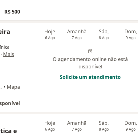
R$ 500
eira
Hoje
Amanhã
Sáb,
Dom,
6 Ago
7 Ago
8 Ago
9 Ago
ínica
·
Mais
O agendamento online não está
disponível
Solicite um atendimento
1103, Rio de Janeiro
•
Mapa
o
sponível
Hoje
Amanhã
Sáb,
Dom,
tica e
6 Ago
7 Ago
8 Ago
9 Ago