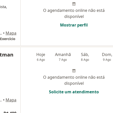
ista,
O agendamento online não está
disponível
Mostrar perfil
oja 8 - Flamengo, Rio de Janeiro
•
Mapa
Exercício
htman
Hoje
Amanhã
Sáb,
Dom,
6 Ago
7 Ago
8 Ago
9 Ago
O agendamento online não está
disponível
Solicite um atendimento
(sl 1008), Rio de Janeiro
•
Mapa