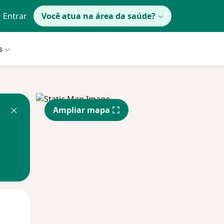
Entrar
Você atua na área da saúde?
s
Ampliar mapa
Segunda-feira
Ter,
Qua
10 Ago
11 Ago
12 Ago