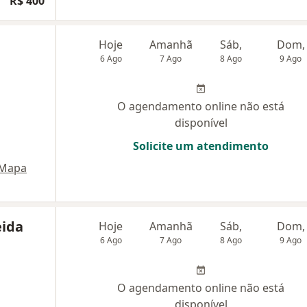
R$ 400
Hoje
Amanhã
Sáb,
Dom,
6 Ago
7 Ago
8 Ago
9 Ago
O agendamento online não está
disponível
Solicite um atendimento
Mapa
eida
Hoje
Amanhã
Sáb,
Dom,
6 Ago
7 Ago
8 Ago
9 Ago
O agendamento online não está
disponível