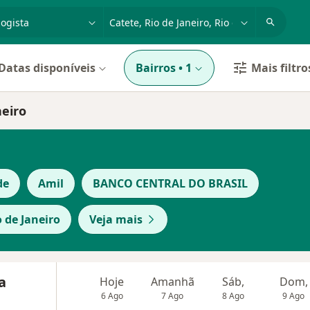
dade, doença ou nome
cidade ou região
Datas disponíveis
Bairros
•
1
Mais filtro
neiro
de
Amil
BANCO CENTRAL DO BRASIL
o de Janeiro
Veja mais
a
Hoje
Amanhã
Sáb,
Dom,
6 Ago
7 Ago
8 Ago
9 Ago