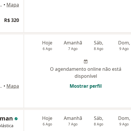
la 417 bloco B, Rio de Janeiro
•
Mapa
R$ 320
Hoje
Amanhã
Sáb,
Dom,
6 Ago
7 Ago
8 Ago
9 Ago
O agendamento online não está
disponível
 e 303 Catete, Rio de Janeiro
•
Mapa
Mostrar perfil
htman
Hoje
Amanhã
Sáb,
Dom,
6 Ago
7 Ago
8 Ago
9 Ago
lástica