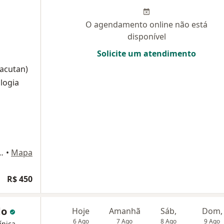
O agendamento online não está
disponível
Solicite um atendimento
oacutan)
logia
la 417 Bloco B, Rio de Janeiro
•
Mapa
R$ 450
do
Hoje
Amanhã
Sáb,
Dom,
6 Ago
7 Ago
8 Ago
9 Ago
ínica