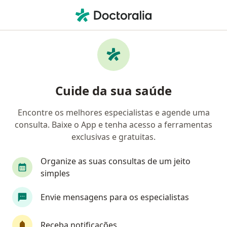
Men
Dermatologista • Tijuca, Rio de Janeiro, Rio de Janeiro RJ
Filtros
• 1
Convênio
Mapa
Dermatologistas em Tijuca, Rio de Janeiro
Cuide da sua saúde
Encontre os melhores especialistas e agende uma
Qual é o seu convênio?
consulta. Baixe o App e tenha acesso a ferramentas
Unimed
Bradesco Saúde
Sul América Saú
exclusivas e gratuitas.
Organize as suas consultas de um jeito
simples
Envie mensagens para os especialistas
Receba notificações