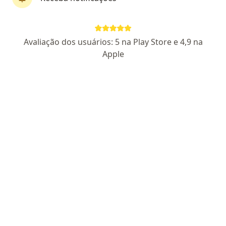
Dra. Roberta De Abreu Junqueira Borges
Avaliação dos usuários: 5 na Play Store e 4,9 na
·
Mais
Dermatologista
Apple
12 opiniões
CRM 746797 RJ - RQE 18449
Praça Saenz Peña 45, Rio de Janeiro
•
Mapa
Clínica Maison Regato
Consulta Dermatologia
Consultar valores
Esse especialista não oferece agendamento online para esse endereço.
Solicite um atendimento