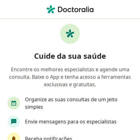
Men
Dermatologista • Centro, Rio de Janeiro, Rio de Janeiro RJ
Filtros
• 1
Convênio
Mapa
Dermatologistas em Centro, Rio de Janeiro
Cuide da sua saúde
Encontre os melhores especialistas e agende uma
Qual é o seu convênio?
consulta. Baixe o App e tenha acesso a ferramentas
Unimed
Bradesco Saúde
Sul América Saú
exclusivas e gratuitas.
Organize as suas consultas de um jeito
simples
Envie mensagens para os especialistas
Receba notificações