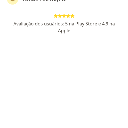
Dra. Isabella Cotta do Nascimento
·
Mais
Dermatologista
Avaliação dos usuários: 5 na Play Store e 4,9 na
21 opiniões
Apple
CRM: 52126399-4/RJ
RQE não encontrado
Rua Da Assembléia 10, Sala 2420, Rio de Janeiro
•
Mapa
Daniele Balbi & Nilton Castro Clinicas Integradas
Consulta Dermatologia
R$ 450
Esse especialista não oferece agendamento online para esse endereço.
Solicite um atendimento