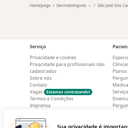
Homepage
Dermatologista
São José Dos C
Mudar de cidade
Serviço
Pacien
Privacidade e cookies
Especia
Privacidade para profissionais não
Clínica
cadastrados
Planos
Sobre nós
Pergun
Contato
Medic
Vagas
Serviç
Estamos contratando!
Termos e Condições
Doenc
Imprensa
Pergun
Lei da Igualdade Salarial
Aplica
Blog p
Sua privacidade é importan