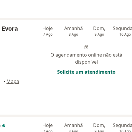
 Evora
Hoje
Amanhã
Dom,
7 Ago
8 Ago
9 Ago
10 Ago
O agendamento online não está
disponível
Solicite um atendimento
mpos
•
Mapa
o
Hoje
Amanhã
Dom,
7 Ago
8 Ago
9 Ago
10 Ago