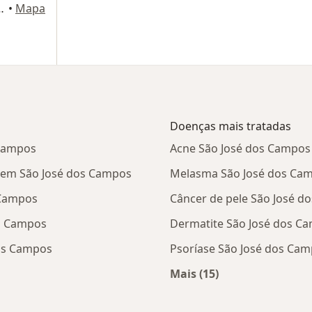
. 1806, São José dos Campos
•
Mapa
Doenças mais tratadas
 Campos
Acne São José dos Campos
i em São José dos Campos
Melasma São José dos Ca
 Campos
Câncer de pele São José d
os Campos
Dermatite São José dos C
dos Campos
Psoríase São José dos Ca
Mais (15)
tas da Cassi
Mais na categoria: D