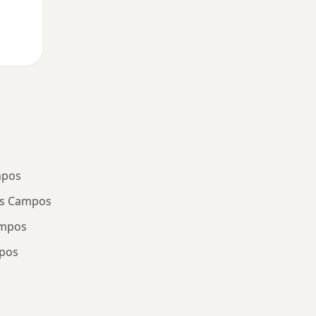
mpos
os Campos
ampos
mpos
oenças mais tratadas