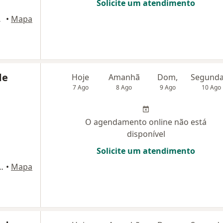
Solicite um atendimento
s Campos
•
Mapa
de
Hoje
Amanhã
Dom,
7 Ago
8 Ago
9 Ago
10 Ago
O agendamento online não está
disponível
Solicite um atendimento
Sl.46, São José dos Campos
•
Mapa