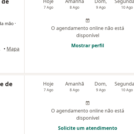
o de
Hoje
Amanhã
Dom,
7 Ago
8 Ago
9 Ago
10 Ago
·
 da mão
O agendamento online não está
disponível
Mostrar perfil
s Campos
•
Mapa
te de
Hoje
Amanhã
Dom,
7 Ago
8 Ago
9 Ago
10 Ago
O agendamento online não está
disponível
Solicite um atendimento