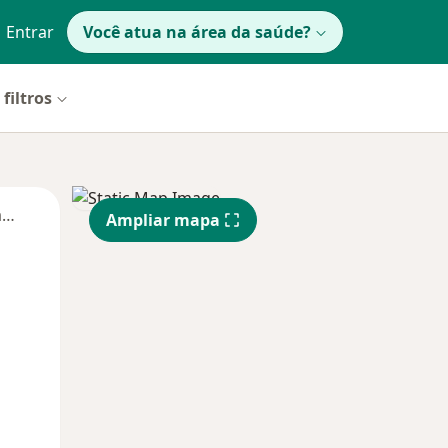
Entrar
Você atua na área da saúde?
filtros
Segunda-feira
Ter,
Qua
Qui,
Ampliar mapa
11 Ago
12 Ago
13 Ago