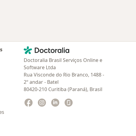
Contato
Doctoralia - Homepage
as
Doctoralia Brasil Serviços Online e
Software Ltda
Rua Visconde do Rio Branco, 1488 -
2º andar - Batel
80420-210 Curitiba (Paraná), Brasil
Facebook
abre num novo separador
Instagram
abre num novo separador
Linkedin
abre num novo separador
Glassdoor
abre num novo separador
es