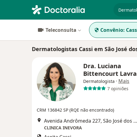
especiali
Teleconsulta
Convênio:
Cass
Dermatologistas Cassi em São José d
Dra. Luciana
Bittencourt Lavr
·
Mais
Dermatologista
7 opiniões
CRM 136842 SP
(RQE não encontrado)
Avenida Andrômeda 227, São José dos Ca
CLINICA INEVORA