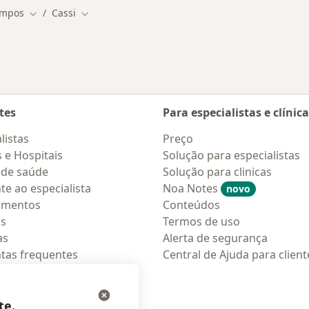
ampos
Cassi
Mudar de cidade
Mudar de cidade
tes
Para especialistas e clínic
listas
Preço
s e Hospitais
Solução para especialistas
 de saúde
Solução para clinicas
te ao especialista
Noa Notes
novo
amentos
Conteúdos
os
Termos de uso
as
Alerta de segurança
tas frequentes
Central de Ajuda para client
ções móveis
ara pacientes
te.