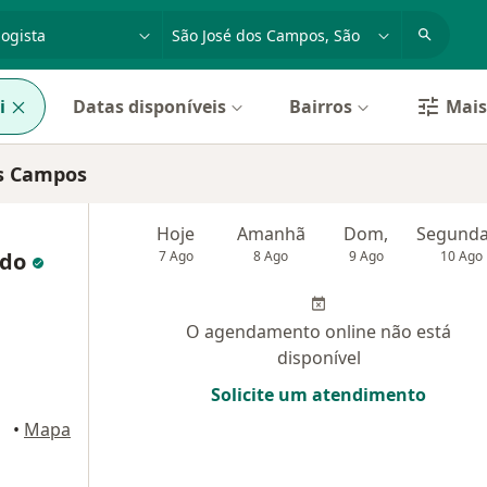
dade, doença ou nome
cidade ou região
i
Datas disponíveis
Bairros
Mais 
os Campos
Hoje
Amanhã
Dom,
ado
7 Ago
8 Ago
9 Ago
10 Ago
O agendamento online não está
disponível
Solicite um atendimento
mpos
•
Mapa