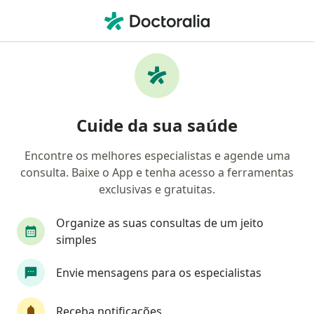
Men
Alopecia • São José dos Campos, São Paulo SP
Filtros
• 1
Convênio
Mapa
Profissionais com experiência Alopecia, São
Cuide da sua saúde
José dos Campos
Encontre os melhores especialistas e agende uma
consulta. Baixe o App e tenha acesso a ferramentas
Qual especialização você está procurando?
exclusivas e gratuitas.
Dermatologista
Médico clínico geral
Ciru
Organize as suas consultas de um jeito
simples
Envie mensagens para os especialistas
Receba notificações