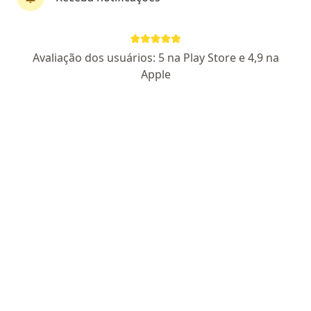
First Class
Dra. Amanda Marra
Avaliação dos usuários: 5 na Play Store e 4,9 na
·
Mais
Dermatologista, Especialista em medicina estética
Apple
586 opiniões
CRM SP 202777
- RQE 98878
Pacientes fiéis
Higienópolis - Av. Angélica, 2510 – 7º andar, São Paulo
•
Mapa
SkinLaser
Consulta presencial convênio
Consultar valores
Esse especialista não oferece agendamento online para esse endereço.
Solicite um atendimento