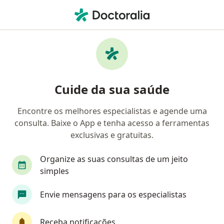
Men
Dermatologista • Consolação, São Paulo, Brasil
Filtros
• 1
Convênio
Mapa
Dermatologistas em Consolação, São Paulo
Cuide da sua saúde
Encontre os melhores especialistas e agende uma
Qual é o seu convênio?
consulta. Baixe o App e tenha acesso a ferramentas
Sul América Saúde
Alice Saúde
Care Plus
exclusivas e gratuitas.
Organize as suas consultas de um jeito
simples
Envie mensagens para os especialistas
Receba notificações