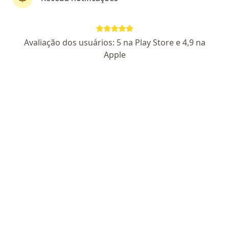
Dra. Manuela Martinucci De Carvalho
·
Mais
Dermatologista
Avaliação dos usuários: 5 na Play Store e 4,9 na
608 opiniões
Apple
CRM: 120171-SP
- Dermatologia RQE (Não encontrado)
Pacientes fiéis
Rua Turiassu, 145, São Paulo
•
Mapa
De Nucci Clinica Medica
Consulta Dermatologia
R$ 700
Esse especialista não oferece agendamento online para esse endereço.
Solicite um atendimento