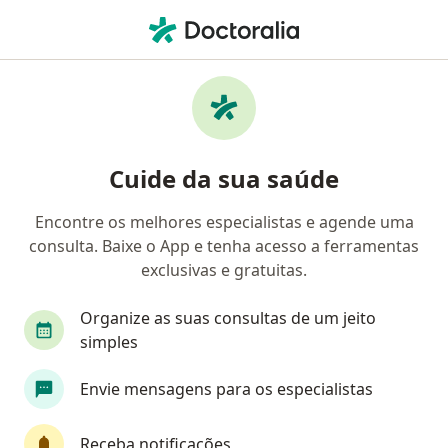
Men
Dermatologista • Perdizes, São Paulo, Brasil
Filtros
• 1
Convênio
Mapa
Dermatologistas em Perdizes, São Paulo
Cuide da sua saúde
Encontre os melhores especialistas e agende uma
Qual é o seu convênio?
consulta. Baixe o App e tenha acesso a ferramentas
Unimed
Bradesco Saúde
Sul América Saú
exclusivas e gratuitas.
Organize as suas consultas de um jeito
simples
Envie mensagens para os especialistas
Receba notificações