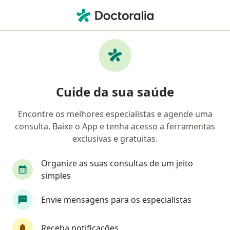
Men
Dermatologista • Uberlândia, Minas Gerais MG
Filtros
Convênio:
Cemig Saúde
Dermatologistas Cemig Saúde em
Cuide da sua saúde
Uberlândia
Encontre os melhores especialistas e agende uma
consulta. Baixe o App e tenha acesso a ferramentas
exclusivas e gratuitas.
Organize as suas consultas de um jeito
simples
Dra. Daniela Ronchi
Envie mensagens para os especialistas
Dermatologista
3 opiniões
Receba notificações