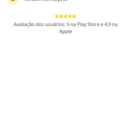
CRM: 47837-MG - RQE Nº: 28329
CRM 133459 SP - RQE Nº:
72956
Avaliação dos usuários: 5 na Play Store e 4,9 na
Rua Rafael Marino Neto 600, Cj. 72/73., Uberlândia
•
Mapa
Uberlândia Medical Center
Apple
Aceita Cemig Saúde
Primeira consulta Dermatologia
Esse especialista não oferece agendamento online para esse endereço.
Solicite um atendimento
Pesquisas relacionadas
Outros especialistas da Cemig Saúde
Oftalmologistas com Cemig Saúde em Uberlândia
Cardiologistas com Cemig Saúde em Uberlândia