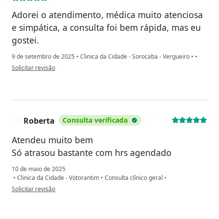
Adorei o atendimento, médica muito atenciosa
e simpática, a consulta foi bem rápida, mas eu
gostei.
9 de setembro de 2025
•
Clinica da Cidade - Sorocaba - Vergueiro
•
•
na opinião do utilizador Érica Regina dos Santos
Solicitar revisão
Roberta
Consulta verificada
R
Atendeu muito bem
Só atrasou bastante com hrs agendado
10 de maio de 2025
•
Clinica da Cidade - Votorantim
•
Consulta clínico geral
•
na opinião do utilizador Roberta
Solicitar revisão