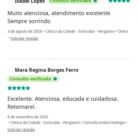
Isabel Lopes
Consulta verificada
I
Muito atenciosa, atendimento excelente
Sempre sorrindo
3 de agosto de 2026
•
Clinica da Cidade - Sorocaba - Vergueiro
•
Outro
na opinião do utilizador Isabel Lopes
•
Solicitar revisão
Mara Regina Borges Ferro
M
Consulta verificada
Excelente. Atenciosa, educada e cuidadosa.
Retornarei.
8 de novembro de 2025
•
Clinica da Cidade - Sorocaba - Vergueiro
•
Consulta endocrinologia
•
na opinião do utilizador Mara Regina Borges Ferro
Solicitar revisão