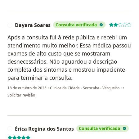
Dayara Soares
Consulta verificada
D
Após a consulta fui à rede pública e recebi um
atendimento muito melhor. Essa médica passou
exames de alto custo que se mostraram
desnecessários. Não aguardou a descrição
completa dos sintomas e mostrou impaciente
para terminar a consulta.
18 de outubro de 2025
•
Clinica da Cidade - Sorocaba - Vergueiro
•
•
na opinião do utilizador Dayara Soares
Solicitar revisão
Érica Regina dos Santos
Consulta verificada
É