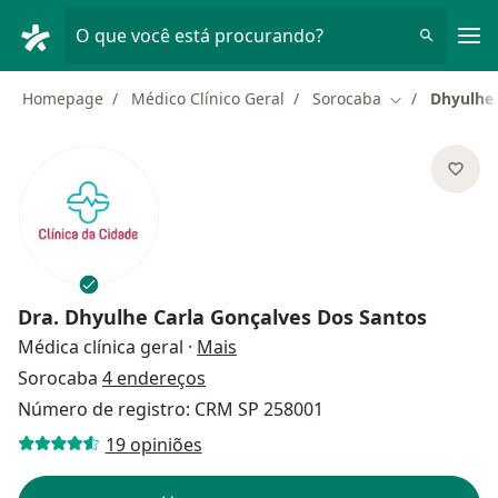
Men
O que você está procurando?
Homepage
Médico Clínico Geral
Sorocaba
Dhyulhe 
Mudar de cid
Dra.
Dhyulhe Carla Gonçalves Dos Santos
sobre as especializações
Médica clínica geral
·
Mais
Sorocaba
4 endereços
Número de registro: CRM SP 258001
19 opiniões