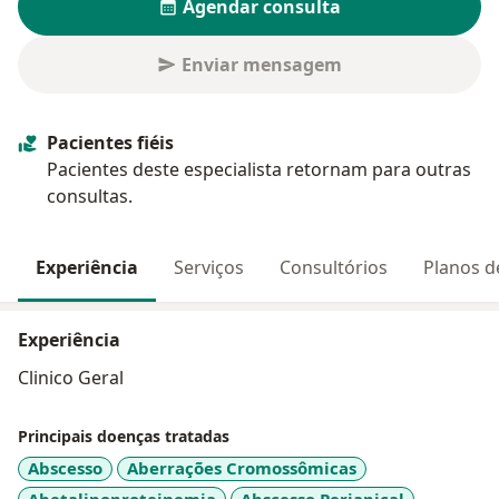
Agendar consulta
Enviar mensagem
Pacientes fiéis
Pacientes deste especialista retornam para outras
consultas.
Experiência
Serviços
Consultórios
Planos d
Experiência
Clinico Geral
Principais doenças tratadas
Abscesso
Aberrações Cromossômicas
Abetalipoproteinemia
Abscesso Periapical