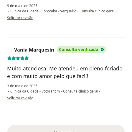
9 de maio de 2025
•
Clinica da Cidade - Sorocaba - Vergueiro
•
Consulta clínico geral
•
na opinião do utilizador Josélia Henrique
Solicitar revisão
Vania Marquesin
Consulta verificada
V
Muito atenciosa! Me atendeu em pleno feriado
e com muito amor pelo que faz!!!
3 de maio de 2025
•
Clinica da Cidade - Votorantim
•
Consulta clínico geral
•
na opinião do utilizador Vania Marquesin
Solicitar revisão