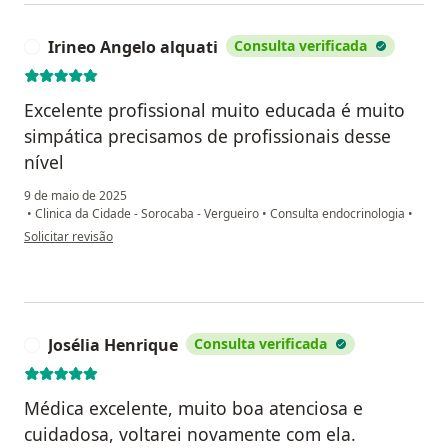
Irineo Angelo alquati
Consulta verificada
I
Excelente profissional muito educada é muito
simpática precisamos de profissionais desse
nível
9 de maio de 2025
•
Clinica da Cidade - Sorocaba - Vergueiro
•
Consulta endocrinologia
•
na opinião do utilizador Irineo Angelo alquati
Solicitar revisão
Josélia Henrique
Consulta verificada
J
Médica excelente, muito boa atenciosa e
cuidadosa, voltarei novamente com ela.