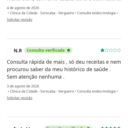
4 de agosto de 2026
•
Clinica da Cidade - Sorocaba - Vergueiro
•
Consulta endocrinologia
•
na opinião do utilizador Fabíola Villagio
Solicitar revisão
N.R
Consulta verificada
N
Consulta rápida de mais , só deu receitas e nem
procurou saber da meu histórico de saúde .
Sem atenção nenhuma .
3 de agosto de 2026
•
Clinica da Cidade - Sorocaba - Vergueiro
•
Consulta endocrinologia
•
na opinião do utilizador N.R
Solicitar revisão