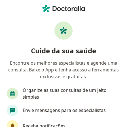
Men
Doenças Vasculares Periféricas • Sorocaba, São Paulo SP
Filtros
• 1
Convênio
Mapa
Profissionais com experiência Doenças
Cuide da sua saúde
Vasculares Periféricas, Sorocaba
Encontre os melhores especialistas e agende uma
consulta. Baixe o App e tenha acesso a ferramentas
Qual especialização você está procurando?
exclusivas e gratuitas.
Cirurgião vascular
Médico clínico geral
An
Organize as suas consultas de um jeito
simples
Envie mensagens para os especialistas
Receba notificações