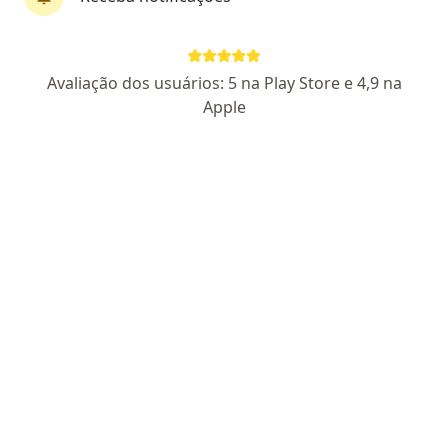
Dr. Marcelo Scuderi
Avaliação dos usuários: 5 na Play Store e 4,9 na
·
Mais
Cirurgião vascular
Apple
383 opiniões
CRM SP 145070
- RQE Nº: 141894
Rua Santa Clara, 494, Sorocaba
•
Mapa
Clínica Dr Angelo Scuderi
Consulta Cirurgia Vascular
R$ 500
Esse especialista não oferece agendamento online para esse endereço.
Solicite um atendimento