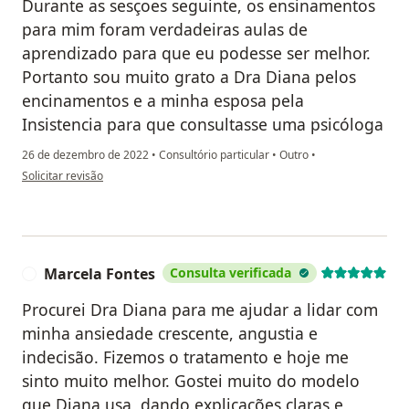
Durante as sesçoes seguinte, os ensinamentos
para mim foram verdadeiras aulas de
aprendizado para que eu podesse ser melhor.
Portanto sou muito grato a Dra Diana pelos
encinamentos e a minha esposa pela
Insistencia para que consultasse uma psicóloga
26 de dezembro de 2022
•
Consultório particular
•
Outro
•
na opinião do utilizador Valmir Henriques de Araújo
Solicitar revisão
Marcela Fontes
Consulta verificada
M
Procurei Dra Diana para me ajudar a lidar com
minha ansiedade crescente, angustia e
indecisão. Fizemos o tratamento e hoje me
sinto muito melhor. Gostei muito do modelo
que Diana usa, dando explicações claras e