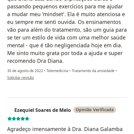
passando pequenos exercícios para me ajudar
a mudar meu 'mindset'. Ela é muito atenciosa e
eu sempre me senti ouvida. Os ensinamentos
vão para além do tratamento, são um guia para
se ter um estilo de vida com uma melhor saúde
mental - que é tão negligenciada hoje em dia.
Me sinto muito grata por toda a ajuda e super
recomendo Dra Diana.
30 de agosto de 2022
•
Telemedicina
•
Tratamento da ansiedade
•
na opinião do utilizador Marcela Fontes
Solicitar revisão
Ezequiel Soares de Melo
Opinião Verificada
E
Agradeço imensamente à Dra. Diana Galamba