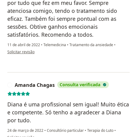
por tudo que fez em meu favor. Sempre
atenciosa comigo, tendo o tratamento sido
eficaz. Também foi sempre pontual com as
sessões. Obtive ganhos emocionais
satisfatórios. Recomendo a todos.
11 de abril de 2022
•
Telemedicina
•
Tratamento da ansiedade
•
na opinião do utilizador Ezequiel Soares de Melo
Solicitar revisão
Amanda Chagas
Consulta verificada
A
Diana é uma profissional sem igual! Muito ética
e competente. Só tenho a agradecer a Diana
por tudo.
24 de março de 2022
•
Consultório particular
•
Terapia do Luto
•
na opinião do utilizador Amanda Chagas