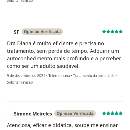
Solicitar revisão
SF
Opinião Verificada
S
Dra Diana é muito eficiente e precisa no
tratamento, sem perda de tempo. Adquirir um
autoconhecimento mais profundo e a perceber
como ser um adulto saudável.
9 de dezembro de 2021
•
Telemedicina
•
Tratamento da ansiedade
•
na opinião do utilizador SF
Solicitar revisão
Simone Meireles
Opinião Verificada
S
Atenciosa, eficaz e didática, soube me ensinar