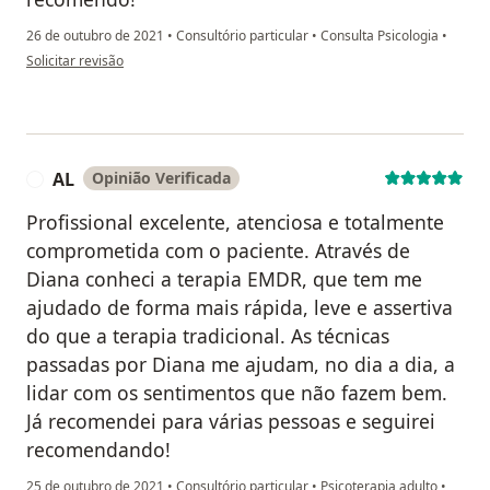
26 de outubro de 2021
•
Consultório particular
•
Consulta Psicologia
•
na opinião do utilizador Luciana
Solicitar revisão
AL
Opinião Verificada
A
Profissional excelente, atenciosa e totalmente
comprometida com o paciente. Através de
Diana conheci a terapia EMDR, que tem me
ajudado de forma mais rápida, leve e assertiva
do que a terapia tradicional. As técnicas
passadas por Diana me ajudam, no dia a dia, a
lidar com os sentimentos que não fazem bem.
Já recomendei para várias pessoas e seguirei
recomendando!
25 de outubro de 2021
•
Consultório particular
•
Psicoterapia adulto
•