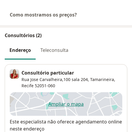
Como mostramos os preços?
Consultórios (2)
Endereço
Teleconsulta
Consultório particular
Rua Jose Carvalheira,100 sala 204,
Tamarineira
,
Recife
52051-060
Ampliar o mapa
abre num novo separador
Disponibilidade
Este especialista não oferece agendamento online
neste endereço