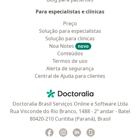
Para especialistas e clínicas
Preço
Solução para especialistas
Solução para clinicas
Noa Notes
novo
Conteúdos
Termos de uso
Alerta de segurança
Central de Ajuda para clientes
Contato
Doctoralia - Homepage
Doctoralia Brasil Serviços Online e Software Ltda
Rua Visconde do Rio Branco, 1488 - 2º andar - Batel
80420-210 Curitiba (Paraná), Brasil
Facebook
abre num novo separador
Instagram
abre num novo separador
Linkedin
abre num novo separad
Glassdoor
abre num novo se