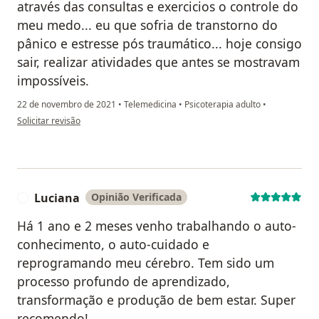
através das consultas e exercicios o controle do
meu medo... eu que sofria de transtorno do
pânico e estresse pós traumático... hoje consigo
sair, realizar atividades que antes se mostravam
impossíveis.
22 de novembro de 2021
•
Telemedicina
•
Psicoterapia adulto
•
na opinião do utilizador Simone Meireles
Solicitar revisão
Luciana
Opinião Verificada
L
Há 1 ano e 2 meses venho trabalhando o auto-
conhecimento, o auto-cuidado e
reprogramando meu cérebro. Tem sido um
processo profundo de aprendizado,
transformação e produção de bem estar. Super
recomendo!