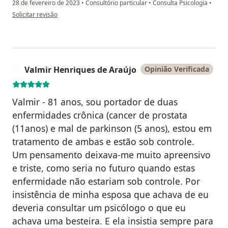
28 de fevereiro de 2023
•
Consultório particular
•
Consulta Psicologia
•
na opinião do utilizador Luiza Helena
Solicitar revisão
Valmir Henriques de Araújo
Opinião Verificada
V
Valmir - 81 anos, sou portador de duas
enfermidades crônica (cancer de prostata
(11anos) e mal de parkinson (5 anos), estou em
tratamento de ambas e estão sob controle.
Um pensamento deixava-me muito apreensivo
e triste, como seria no futuro quando estas
enfermidade não estariam sob controle. Por
insistência de minha esposa que achava de eu
deveria consultar um psicólogo o que eu
achava uma besteira. E ela insistia sempre para