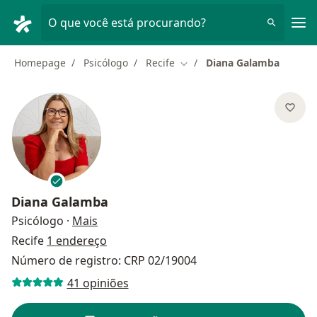
Men
O que você está procurando?
Homepage
Psicólogo
Recife
Diana Galamba
Mudar de cidade
Diana Galamba
sobre as especializações
Psicólogo
·
Mais
Recife
1 endereço
Número de registro: CRP 02/19004
41 opiniões