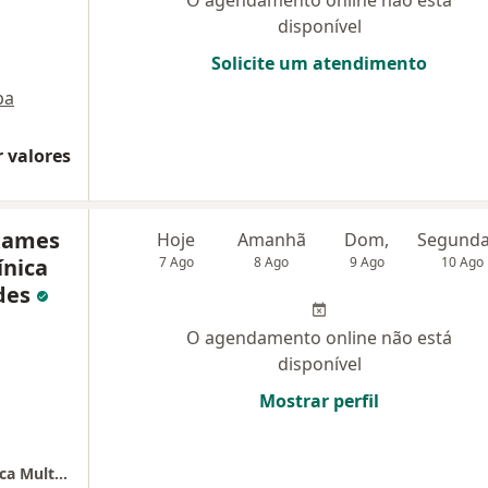
O agendamento online não está
disponível
Solicite um atendimento
pa
 valores
xames
Hoje
Amanhã
Dom,
ínica
7 Ago
8 Ago
9 Ago
10 Ago
ades
O agendamento online não está
disponível
Mostrar perfil
Consultemed | Exames Laboratoriais | Clínica Multi Especialidades