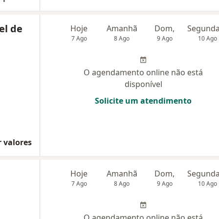
el de
Hoje
Amanhã
Dom,
7 Ago
8 Ago
9 Ago
10 Ago
O agendamento online não está
disponível
Solicite um atendimento
 valores
Hoje
Amanhã
Dom,
7 Ago
8 Ago
9 Ago
10 Ago
O agendamento online não está