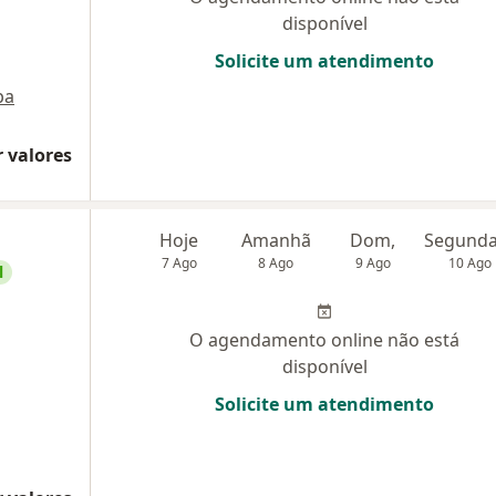
disponível
Solicite um atendimento
pa
 valores
Hoje
Amanhã
Dom,
7 Ago
8 Ago
9 Ago
10 Ago
l
O agendamento online não está
disponível
Solicite um atendimento