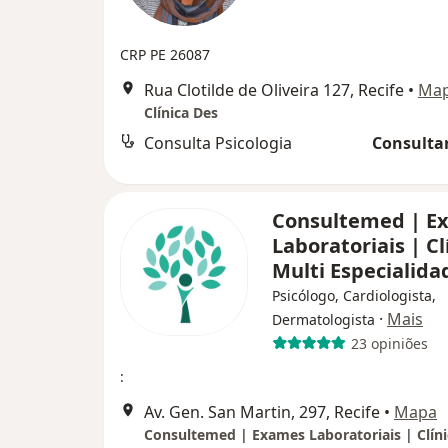
CRP PE 26087
Rua Clotilde de Oliveira 127, Recife
•
Ma
Clínica Des
Consulta Psicologia
Consultar
Consultemed | E
Laboratoriais | Cl
Multi Especialid
Psicólogo, Cardiologista,
·
Mais
Dermatologista
23 opiniões
:
Av. Gen. San Martin, 297, Recife
•
Mapa