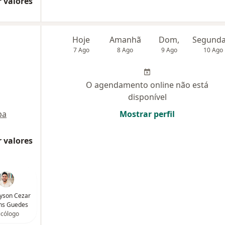
 valores
Hoje
Amanhã
Dom,
7 Ago
8 Ago
9 Ago
10 Ago
,
O agendamento online não está
disponível
pa
Mostrar perfil
 valores
ayson Cezar
ns Guedes
icólogo