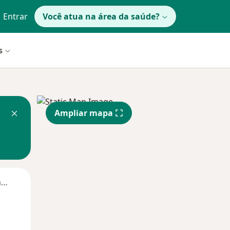
Entrar
Você atua na área da saúde?
s
Ampliar mapa
Segunda-feira
Ter,
Qua
Qui,
11 Ago
12 Ago
13 Ago