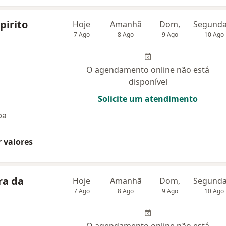
pirito
Hoje
Amanhã
Dom,
7 Ago
8 Ago
9 Ago
10 Ago
O agendamento online não está
disponível
Solicite um atendimento
pa
 valores
ra da
Hoje
Amanhã
Dom,
7 Ago
8 Ago
9 Ago
10 Ago