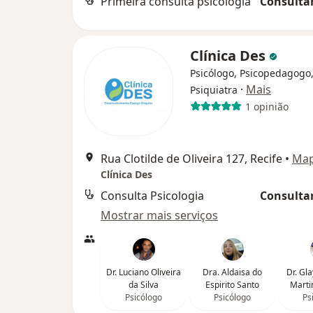
Primeira consulta psicologia
Consultar
Clínica Des
Psicólogo, Psicopedagogo
·
Mais
Psiquiatra
1 opinião
Rua Clotilde de Oliveira 127, Recife
•
Ma
Clínica Des
Consulta Psicologia
Consultar
Mostrar mais serviços
Dr. Luciano Oliveira
Dra. Aldaisa do
Dr. Gl
da Silva
Espirito Santo
Marti
Psicólogo
Psicólogo
Ps