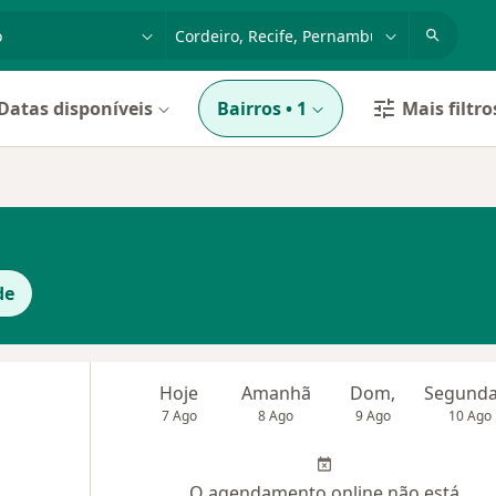
dade, doença ou nome
cidade ou região
Datas disponíveis
Bairros
•
1
Mais filtro
de
Hoje
Amanhã
Dom,
7 Ago
8 Ago
9 Ago
10 Ago
O agendamento online não está