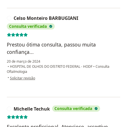
Celso Monteiro BARBUGIANI
C
Consulta verificada
Prestou ótima consulta, passou muita
confiança...
20 de março de 2024
•
HOSPITAL DE OLHOS DO DlSTRITO FEDERAL - HODF
•
Consulta
Oftalmologia
na opinião do utilizador Celso Monteiro BARBUGIANI
•
Solicitar revisão
Michelle Techuk
Consulta verificada
M
Excelente profissional. Atencioso, assertivo,