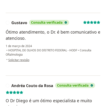
Gustavo
Consulta verificada
G
Ótimo atendimento, o Dr. é bem comunicativo e
atencioso.
1 de março de 2024
•
HOSPITAL DE OLHOS DO DlSTRITO FEDERAL - HODF
•
Consulta
Oftalmologia
na opinião do utilizador Gustavo
•
Solicitar revisão
Andréa Couto da Rosa
Consulta verificada
A
O Dr Diego é um ótimo especialista e muito