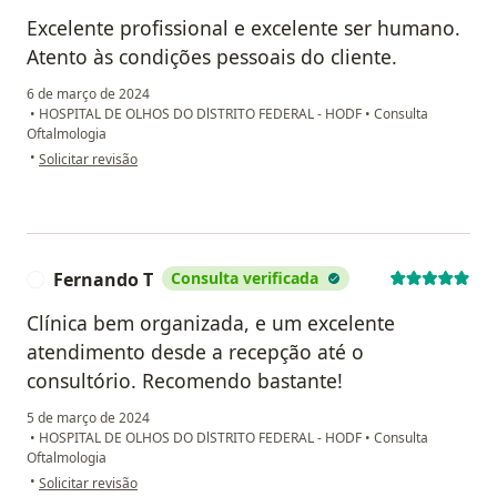
Excelente profissional e excelente ser humano.
Atento às condições pessoais do cliente.
6 de março de 2024
•
HOSPITAL DE OLHOS DO DlSTRITO FEDERAL - HODF
•
Consulta
Oftalmologia
na opinião do utilizador MARIO NELSON DUARTE
•
Solicitar revisão
Fernando T
Consulta verificada
F
Clínica bem organizada, e um excelente
atendimento desde a recepção até o
consultório. Recomendo bastante!
5 de março de 2024
•
HOSPITAL DE OLHOS DO DlSTRITO FEDERAL - HODF
•
Consulta
Oftalmologia
na opinião do utilizador Fernando T
•
Solicitar revisão