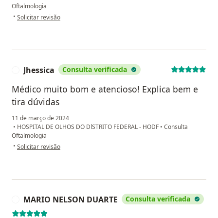
Oftalmologia
na opinião do utilizador Paulo Sérgio Teixeira de Matos
•
Solicitar revisão
Jhessica
Consulta verificada
J
Médico muito bom e atencioso! Explica bem e
tira dúvidas
11 de março de 2024
•
HOSPITAL DE OLHOS DO DlSTRITO FEDERAL - HODF
•
Consulta
Oftalmologia
na opinião do utilizador Jhessica
•
Solicitar revisão
MARIO NELSON DUARTE
Consulta verificada
M