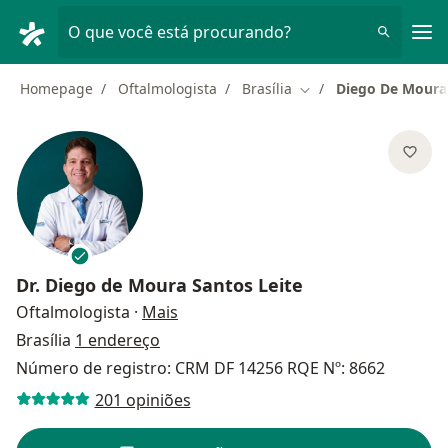
Men
O que você está procurando?
Homepage
Oftalmologista
Brasília
Diego De Moura 
Mudar de cidade
Dr.
Diego de Moura Santos Leite
sobre as especializações
Oftalmologista
·
Mais
Brasília
1 endereço
Número de registro: CRM DF 14256 RQE Nº: 8662
201 opiniões