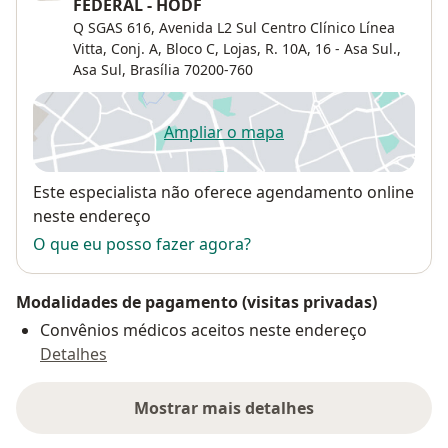
FEDERAL - HODF
Q SGAS 616, Avenida L2 Sul Centro Clínico Línea
Vitta, Conj. A, Bloco C, Lojas, R. 10A, 16 - Asa Sul.,
Asa Sul
,
Brasília
70200-760
Ampliar o mapa
abre num novo separador
Disponibilidade
Este especialista não oferece agendamento online
neste endereço
O que eu posso fazer agora?
Modalidades de pagamento (visitas privadas)
Convênios médicos aceitos neste endereço
Detalhes
Mostrar mais detalhes
sobre o endereço