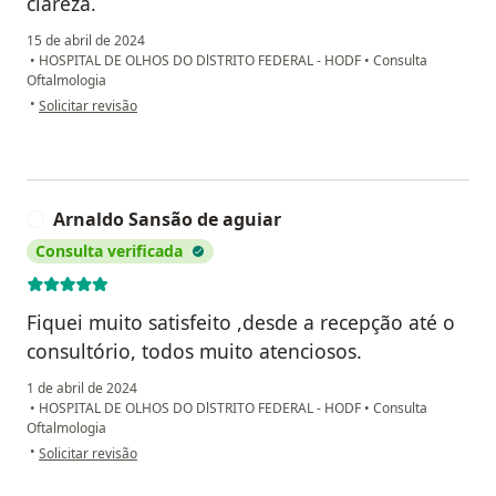
clareza.
15 de abril de 2024
•
HOSPITAL DE OLHOS DO DlSTRITO FEDERAL - HODF
•
Consulta
Oftalmologia
na opinião do utilizador Vinicius
•
Solicitar revisão
Arnaldo Sansão de aguiar
A
Consulta verificada
Fiquei muito satisfeito ,desde a recepção até o
consultório, todos muito atenciosos.
1 de abril de 2024
•
HOSPITAL DE OLHOS DO DlSTRITO FEDERAL - HODF
•
Consulta
Oftalmologia
na opinião do utilizador Arnaldo Sansão de aguiar
•
Solicitar revisão