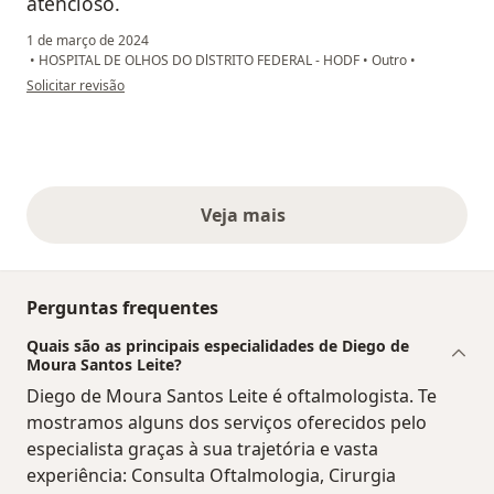
atencioso.
1 de março de 2024
•
HOSPITAL DE OLHOS DO DlSTRITO FEDERAL - HODF
•
Outro
•
na opinião do utilizador Andréa Couto da Rosa
Solicitar revisão
Veja mais
opiniões acima
Perguntas frequentes
Quais são as principais especialidades de Diego de
Moura Santos Leite?
Diego de Moura Santos Leite é oftalmologista. Te
mostramos alguns dos serviços oferecidos pelo
especialista graças à sua trajetória e vasta
experiência: Consulta Oftalmologia, Cirurgia