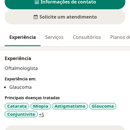
Informações de contato
Solicite um atendimento
Experiência
Serviços
Consultórios
Planos d
Experiência
Oftalmologista
Experiência em:
Glaucoma
Principais doenças tratadas
Catarata
Miopia
Astigmatismo
Glaucoma
a11y_sr_more_diseases
Conjuntivite
+5