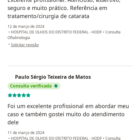
seguro e muito prático. Referência em
tratamento/cirurgia de catarata
12 de março de 2024
•
HOSPITAL DE OLHOS DO DlSTRITO FEDERAL - HODF
•
Consulta
Oftalmologia
na opinião do utilizador Michelle Techuk
•
Solicitar revisão
Paulo Sérgio Teixeira de Matos
P
Consulta verificada
Foi um excelente profissional em abordar meu
caso e também gostei muito do atendimento
dele
11 de março de 2024
•
HOSPITAL DE OLHOS DO DlSTRITO FEDERAL - HODF
•
Consulta