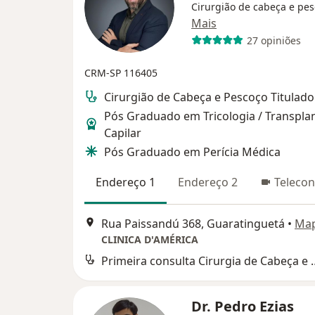
Cirurgião de cabeça e pe
Mais
27 opiniões
CRM-SP 116405
Cirurgião de Cabeça e Pescoço Titulad
Pós Graduado em Tricologia / Transpla
Capilar
Pós Graduado em Perícia Médica
Endereço 1
Endereço 2
Telecon
Rua Paissandú 368, Guaratinguetá
•
Ma
CLINICA D'AMÉRICA
Primeira consulta Cir
Dr. Pedro Ezias