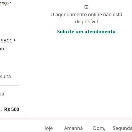
·
scoço
O agendamento online não está
disponível
Solicite um atendimento
o SBCCP
nte
sulta
pa
urgia de Cabeça e Pescoço
R$ 500
Hoje
Amanhã
Dom,