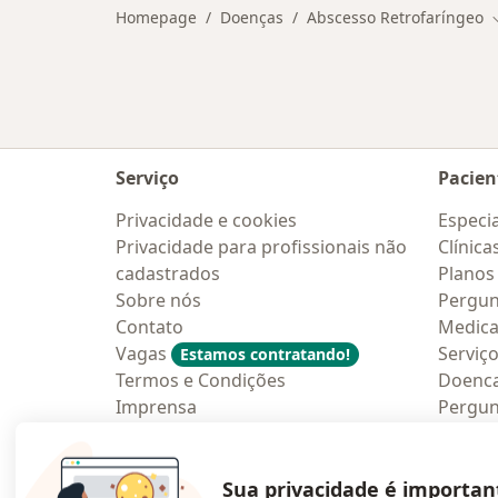
Homepage
Doenças
Abscesso Retrofaríngeo
Serviço
Pacien
Privacidade e cookies
Especia
Privacidade para profissionais não
Clínica
cadastrados
Planos
Sobre nós
Pergun
Contato
Medic
Vagas
Serviç
Estamos contratando!
Termos e Condições
Doenc
Imprensa
Pergun
Lei da Igualdade Salarial
Aplica
Blog p
Sua privacidade é importan