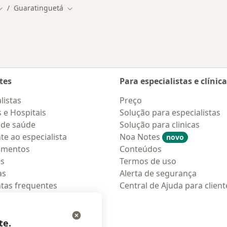
Guaratinguetá
Mudar de cidade
Mudar de cidade
tes
Para especialistas e clínic
listas
Preço
s e Hospitais
Solução para especialistas
 de saúde
Solução para clinicas
te ao especialista
Noa Notes
novo
amentos
Conteúdos
os
Termos de uso
as
Alerta de segurança
tas frequentes
Central de Ajuda para client
ções móveis
ara pacientes
te.