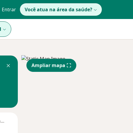
Entrar
Você atua na área da saúde?
1
Ampliar mapa
Segunda-feira
Ter,
Qua
Qui,
11 Ago
12 Ago
13 Ago