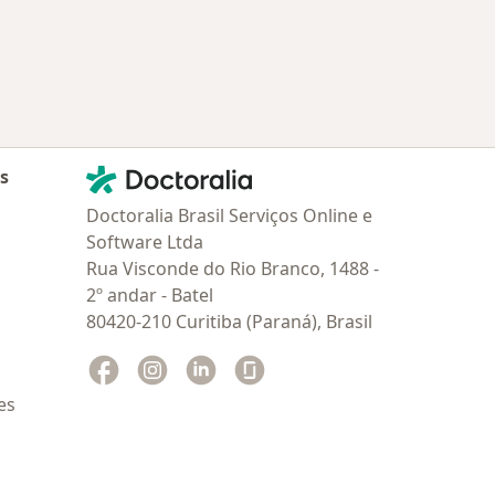
Contato
Doctoralia - Homepage
as
Doctoralia Brasil Serviços Online e
Software Ltda
Rua Visconde do Rio Branco, 1488 -
2º andar - Batel
80420-210 Curitiba (Paraná), Brasil
Facebook
abre num novo separador
Instagram
abre num novo separador
Linkedin
abre num novo separador
Glassdoor
abre num novo separador
es