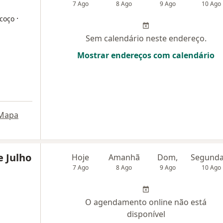
7 Ago
8 Ago
9 Ago
10 Ago
·
scoço
Sem calendário neste endereço.
Mostrar endereços com calendário
Mapa
e Julho
Hoje
Amanhã
Dom,
7 Ago
8 Ago
9 Ago
10 Ago
O agendamento online não está
disponível