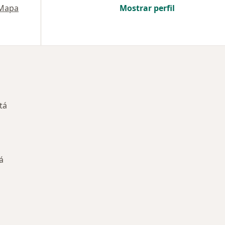
Mapa
Mostrar perfil
tá
á
nadas em Guaratinguetá