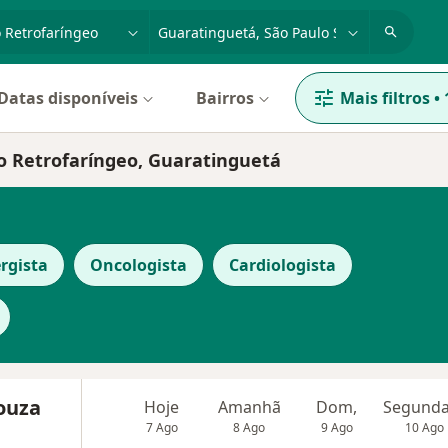
dade, doença ou nome
cidade ou região
Datas disponíveis
Bairros
Mais filtros
•
so Retrofaríngeo, Guaratinguetá
rgista
Oncologista
Cardiologista
Souza
Hoje
Amanhã
Dom,
7 Ago
8 Ago
9 Ago
10 Ago