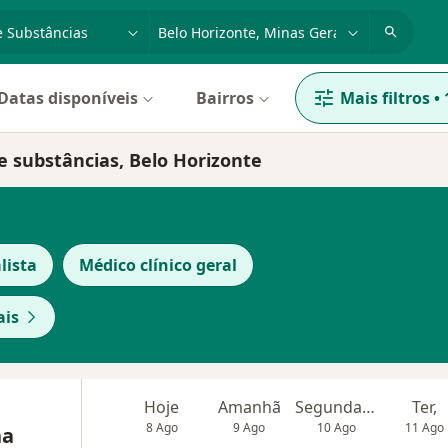
dade, doença ou nome
cidade ou região
Datas disponíveis
Bairros
Mais filtros
•
e substâncias, Belo Horizonte
lista
Médico clínico geral
ais
Hoje
Amanhã
Segunda-feira
Ter,
8 Ago
9 Ago
10 Ago
11 Ago
na