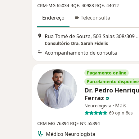
CRM-MG 65034
RQE: 40983
RQE: 44012
Endereço
Teleconsulta
Rua Tomé de Souza, 503 Salas 308/309 Funcionários. Entrada 2: Rua Professor Moraes, 562 Ed Mod
Consultório Dra. Sarah Fidelis
Acompanhamento de consulta
Pagamento online
Parcelamento disponíve
Dr. Pedro Henriq
Ferraz
·
Mais
Neurologista
69 opiniões
CRM MG 76894
RQE Nº: 55394
Médico Neurologista