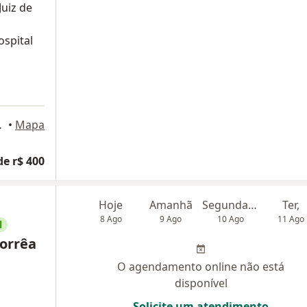
uiz de
spital
o Horizonte
•
Mapa
de r$ 400
Hoje
Amanhã
Segunda-feira
Ter,
8 Ago
9 Ago
10 Ago
11 Ago
l
Corrêa
O agendamento online não está
disponível
Solicite um atendimento