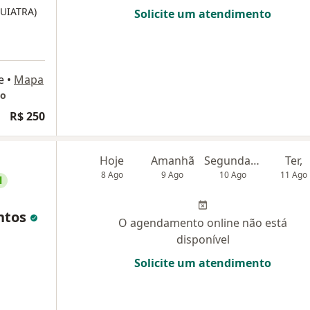
QUIATRA)
Solicite um atendimento
e
•
Mapa
do
R$ 250
Hoje
Amanhã
Segunda-feira
Ter,
8 Ago
9 Ago
10 Ago
11 Ago
l
ntos
O agendamento online não está
disponível
Solicite um atendimento