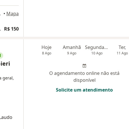
 113, Contagem
•
Mapa
ias e traumas psicológicos
R$ 150
Hoje
Amanhã
Segunda-feira
Ter,
8 Ago
9 Ago
10 Ago
11 Ago
l
ieri
O agendamento online não está
a geral,
disponível
Solicite um atendimento
 Laudo