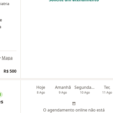
iatria
de
a
•
Mapa
R$ 500
Hoje
Amanhã
Segunda-feira
Ter,
8 Ago
9 Ago
10 Ago
11 Ago
l
es
O agendamento online não está