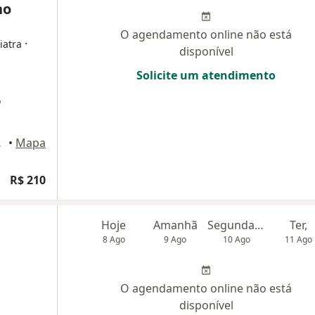
no
O agendamento online não está
·
iatra
disponível
Solicite um atendimento
o
orizonte
•
Mapa
R$ 210
Hoje
Amanhã
Segunda-feira
Ter,
8 Ago
9 Ago
10 Ago
11 Ago
O agendamento online não está
disponível