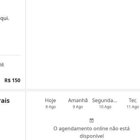
qui.
pa
R$ 150
ais
Hoje
Amanhã
Segunda-feira
Ter,
8 Ago
9 Ago
10 Ago
11 Ago
O agendamento online não está
disponível