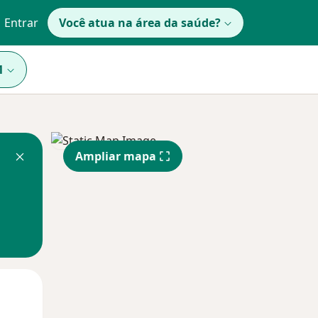
Entrar
Você atua na área da saúde?
1
Ampliar mapa
Qua
Qui,
Sex,
12 Ago
13 Ago
14 Ago