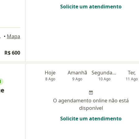
Solicite um atendimento
esto Starling, Belo Horizonte
•
Mapa
R$ 600
Hoje
Amanhã
Segunda-feira
Ter,
8 Ago
9 Ago
10 Ago
11 Ago
l
ue
O agendamento online não está
disponível
Solicite um atendimento