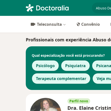
especiali
Teleconsulta
Convênio
Profissionais com experiência Abuso d
Qual especialização você está procurando?
Psicólogo
Psiquiatra
Psicana
Terapeuta complementar
Veja m
Perfil novo
Dra. Elaine Cristi