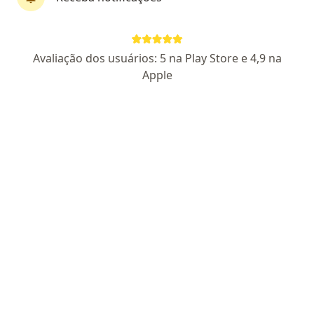
Dra. Patricia Canelha Ribeiro Alves
Avaliação dos usuários: 5 na Play Store e 4,9 na
·
Mais
Oncologista
Apple
289 opiniões
CRM: 594660-RJ
RQE DE ONCOLOGISTA(NÃO ENCONTRADO)
Pacientes fiéis
Rua do Humaitá, 296, Botafogo, Rio de Janeiro
•
Mapa
São Carlos Saúde Oncológica
Primeira consulta cancerologia
R$ 500
Esse especialista não oferece agendamento online para esse endereço.
Solicite um atendimento