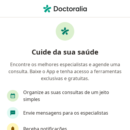
Men
Adenocarcinoma • Rio de Janeiro, Rio de Janeiro RJ
Filtros
• 1
Convênio
Mapa
Profissionais com experiência
Cuide da sua saúde
Adenocarcinoma, Rio de Janeiro
Encontre os melhores especialistas e agende uma
consulta. Baixe o App e tenha acesso a ferramentas
Qual especialização você está procurando?
exclusivas e gratuitas.
Oncologista
Cirurgião oncológico
Endocri
Organize as suas consultas de um jeito
simples
Envie mensagens para os especialistas
Receba notificações