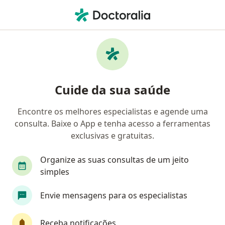
Men
Adiposidade Localizada • Rio de Janeiro, Rio de Janeiro RJ
Filtros
• 1
Convênio
Mapa
Profissionais com experiência Adiposidade
Cuide da sua saúde
localizada, Rio de Janeiro
Encontre os melhores especialistas e agende uma
consulta. Baixe o App e tenha acesso a ferramentas
Qual especialização você está procurando?
exclusivas e gratuitas.
Cirurgião plástico
Cirurgião geral
Dermat
Organize as suas consultas de um jeito
simples
Envie mensagens para os especialistas
Receba notificações