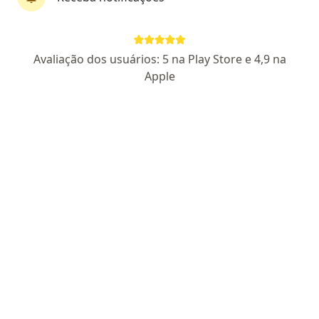
Perfil novo
Pagamento online
Avaliação dos usuários: 5 na Play Store e 4,9 na
Parcelamento disponível
Apple
Dr. Sebastião Furquim
·
Mais
Cirurgião plástico
1 opinião
CRM RJ 224542
RQE Nº: 986
Voluntários da Pátria 190/510, Rio de Janeiro
•
Mapa
Dr Sebastião Luiz Furquim
Consulta Cirurgia Plástica
R$ 600
Esse especialista não oferece agendamento online para esse endereço.
Solicite um atendimento