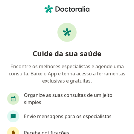
Men
Lipodistrofia Abdominal • Rio de Janeiro, Rio de Janeiro RJ
Filtros
• 1
Convênio
Mapa
Profissionais com experiência Lipodistrofia
Cuide da sua saúde
abdominal, Rio de Janeiro
Encontre os melhores especialistas e agende uma
consulta. Baixe o App e tenha acesso a ferramentas
Qual especialização você está procurando?
exclusivas e gratuitas.
Cirurgião plástico
Cirurgião geral
Especia
Organize as suas consultas de um jeito
simples
Envie mensagens para os especialistas
Receba notificações