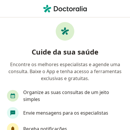
Men
Agrafia • Porto Alegre, Rio Grande do Sul RS
Filtros
• 1
Convênio
Mapa
Profissionais com experiência Agrafia, Porto
Cuide da sua saúde
Alegre
Encontre os melhores especialistas e agende uma
consulta. Baixe o App e tenha acesso a ferramentas
Qual especialização você está procurando?
exclusivas e gratuitas.
Psicólogo
Neurologista
Médico Acupuntu
Organize as suas consultas de um jeito
simples
Envie mensagens para os especialistas
Receba notificações