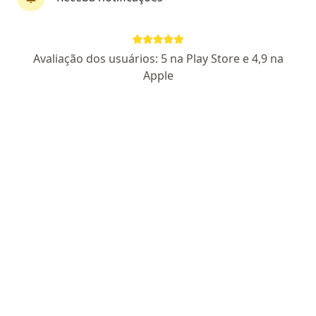
Pagamento online
Parcelamento disponível
Avaliação dos usuários: 5 na Play Store e 4,9 na
Tatiana Vargas
Apple
·
Mais
Psicóloga
CRP RS 12137
Endereço
Teleconsulta
Avenida Doutor Nilo Peçanha, 3311, Porto Alegre
•
Mapa
Atendimento Somente Online - PORTO ALEGRE
Consulta Psicologia
R$ 290
Esse especialista não oferece agendamento online para esse endereço.
Solicite um atendimento