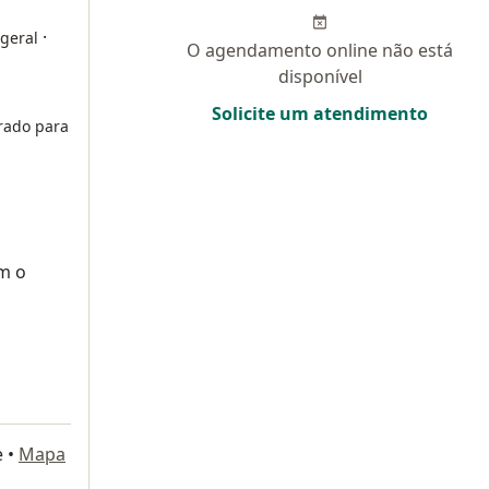
·
 geral
O agendamento online não está
disponível
Solicite um atendimento
rado para
m o
e
•
Mapa