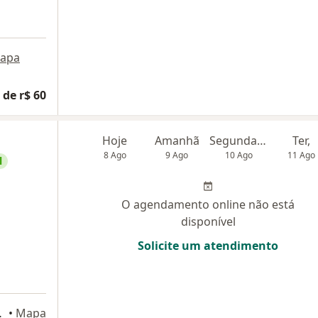
apa
 de r$ 60
Hoje
Amanhã
Segunda-feira
Ter,
8 Ago
9 Ago
10 Ago
11 Ago
l
O agendamento online não está
disponível
Solicite um atendimento
orto Alegre
•
Mapa