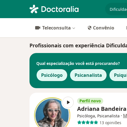
especiali
Teleconsulta
Convênio
Profissionais com experiência Dificul
Qual especialização você está procurando?
Psicólogo
Psicanalista
Psiqu
Perfil novo
Adriana Bandeir
·
M
Psicóloga, Psicanalista
13 opiniões