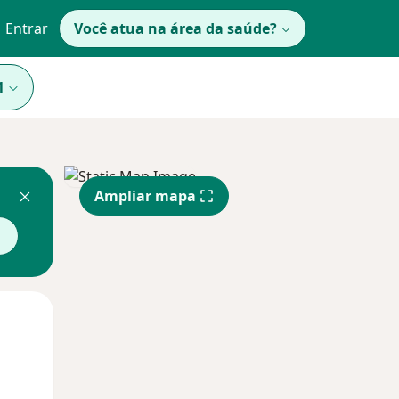
Entrar
Você atua na área da saúde?
1
Ampliar mapa
Qua
Qui,
Sex,
12 Ago
13 Ago
14 Ago