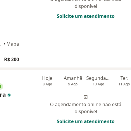
disponível
Solicite um atendimento
orto Alegre
•
Mapa
R$ 200
Hoje
Amanhã
Segunda-feira
Ter,
8 Ago
9 Ago
10 Ago
11 Ago
l
ira
O agendamento online não está
disponível
Solicite um atendimento