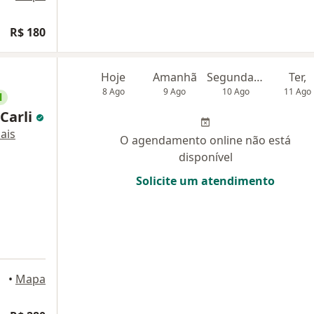
R$ 180
Hoje
Amanhã
Segunda-feira
Ter,
8 Ago
9 Ago
10 Ago
11 Ago
l
 Carli
ais
O agendamento online não está
disponível
Solicite um atendimento
 Alegre
•
Mapa