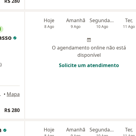
R$ 280
Hoje
Amanhã
Segunda-feira
Ter,
8 Ago
9 Ago
10 Ago
11 Ago
l
asso
O agendamento online não está
disponível
)
Solicite um atendimento
Porto Alegre
•
Mapa
R$ 280
in
Hoje
Amanhã
Segunda-feira
Ter,
8 Ago
9 Ago
10 Ago
11 Ago