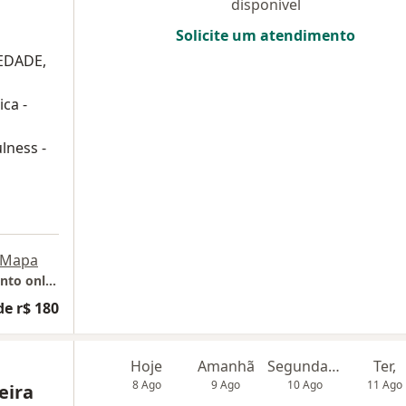
disponível
Solicite um atendimento
IEDADE,
ca -
lness -
Mapa
Stephanie Von Wurmb Helrighel - Atendimento online POA
de r$ 180
Hoje
Amanhã
Segunda-feira
Ter,
8 Ago
9 Ago
10 Ago
11 Ago
eira