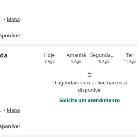
ro - sobreloja, Sete Lagoas
•
Mapa
sponível
ida
Hoje
Amanhã
Segunda-feira
Ter,
8 Ago
9 Ago
10 Ago
11 Ago
O agendamento online não está
disponível
Solicite um atendimento
 CENTRO MÉDICO)., Sete Lagoas
•
Mapa
sponível