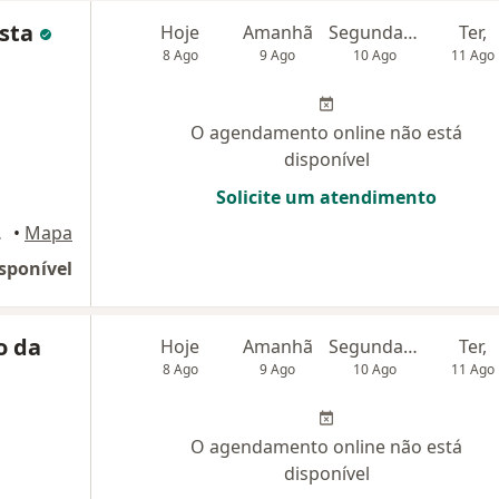
ista
Hoje
Amanhã
Segunda-feira
Ter,
8 Ago
9 Ago
10 Ago
11 Ago
O agendamento online não está
disponível
Solicite um atendimento
e Lagoas
•
Mapa
sponível
o da
Hoje
Amanhã
Segunda-feira
Ter,
8 Ago
9 Ago
10 Ago
11 Ago
O agendamento online não está
disponível