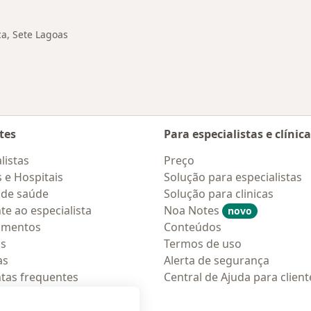
ca, Sete Lagoas
tes
Para especialistas e clínic
listas
Preço
s e Hospitais
Solução para especialistas
 de saúde
Solução para clinicas
te ao especialista
Noa Notes
novo
amentos
Conteúdos
os
Termos de uso
as
Alerta de segurança
tas frequentes
Central de Ajuda para client
ções móveis
ara pacientes