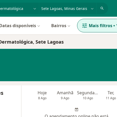
dade, doença ou nome
cidade ou região
Datas disponíveis
Bairros
Mais filtros
•
 Dermatológica, Sete Lagoas
es
Hoje
Amanhã
Segunda-feira
Ter,
8 Ago
9 Ago
10 Ago
11 Ago
O agendamento online não está