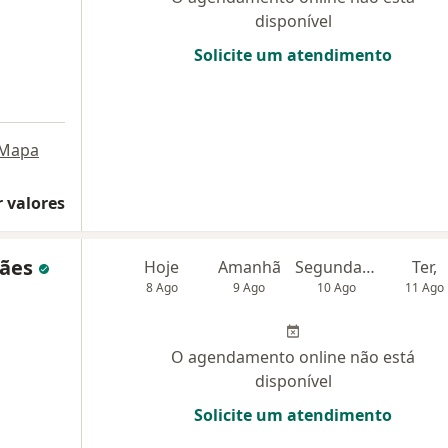
disponível
Solicite um atendimento
Mapa
 valores
rães
Hoje
Amanhã
Segunda-feira
Ter,
8 Ago
9 Ago
10 Ago
11 Ago
O agendamento online não está
disponível
Solicite um atendimento