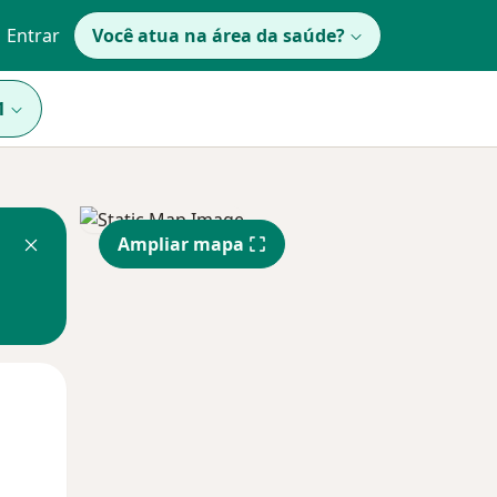
Entrar
Você atua na área da saúde?
1
Ampliar mapa
Qua
Qui,
Sex,
12 Ago
13 Ago
14 Ago