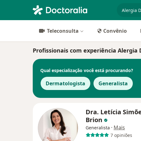
especiali
Teleconsulta
Convênio
Profissionais com experiência Alergia
Qual especialização você está procurando?
Dermatologista
Generalista
Dra. Letícia Simõ
Brion
·
Mais
Generalista
7 opiniões