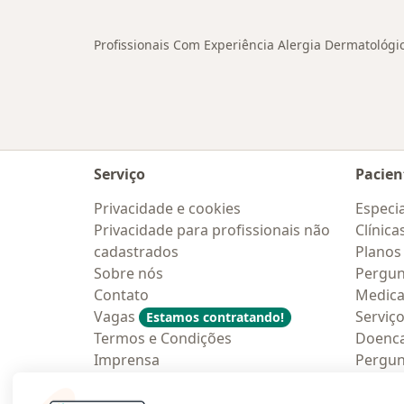
Profissionais Com Experiência Alergia Dermatológi
Serviço
Pacien
Privacidade e cookies
Especia
Privacidade para profissionais não
Clínica
cadastrados
Planos
Sobre nós
Pergun
Contato
Medic
Vagas
Serviç
Estamos contratando!
Termos e Condições
Doenc
Imprensa
Pergun
Lei da Igualdade Salarial
Aplica
Blog p