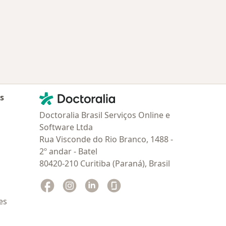
Contato
Doctoralia - Homepage
as
Doctoralia Brasil Serviços Online e
Software Ltda
Rua Visconde do Rio Branco, 1488 -
2º andar - Batel
80420-210 Curitiba (Paraná), Brasil
Facebook
abre num novo separador
Instagram
abre num novo separador
Linkedin
abre num novo separador
Glassdoor
abre num novo separador
es