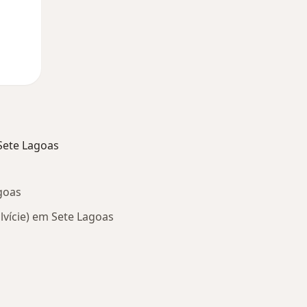
Sete Lagoas
goas
lvície) em Sete Lagoas
oenças relacionadas em Sete Lagoas