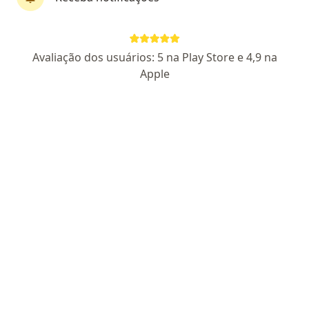
Dr. Cássio Guimarães
Avaliação dos usuários: 5 na Play Store e 4,9 na
·
Mais
Dermatologista
Apple
54 opiniões
MG 57304
RQE 39314
Endereço
Teleconsulta
Rua Doutor Chassim, 213 - Centro - sobreloja, Sete Lagoas
•
Mapa
Consultório Dr. Cássio Guimarães
Consulta Dermatologia
Preço não disponível
Esse especialista não oferece agendamento online para esse endereço.
Solicite um atendimento