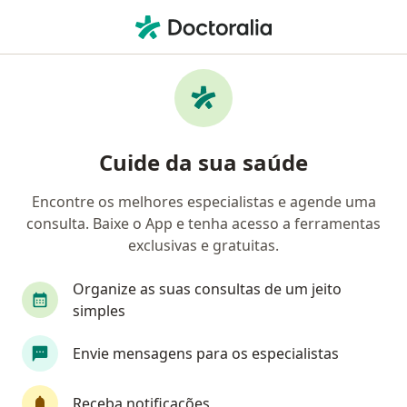
Men
Queda Do Cabelo • Sete Lagoas, Minas Gerais MG
Filtros
• 1
Convênio
Mapa
Profissionais com experiência Queda do
Cuide da sua saúde
cabelo, Sete Lagoas
Encontre os melhores especialistas e agende uma
consulta. Baixe o App e tenha acesso a ferramentas
Qual especialização você está procurando?
exclusivas e gratuitas.
Dermatologista
Especialista em Medicina Esté
Organize as suas consultas de um jeito
simples
Envie mensagens para os especialistas
Receba notificações