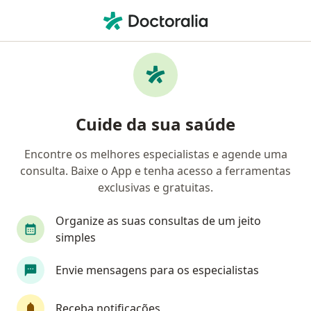
Men
Alergias Alimentares • Duque de Caxias, Rio de Janeiro RJ
Filtros
• 1
Convênio
Mapa
Profissionais com experiência Alergias
Cuide da sua saúde
alimentares, Duque de Caxias
Encontre os melhores especialistas e agende uma
consulta. Baixe o App e tenha acesso a ferramentas
Qual especialização você está procurando?
exclusivas e gratuitas.
Alergista
Pediatra
Alergista pediátrico
Organize as suas consultas de um jeito
simples
Envie mensagens para os especialistas
Receba notificações