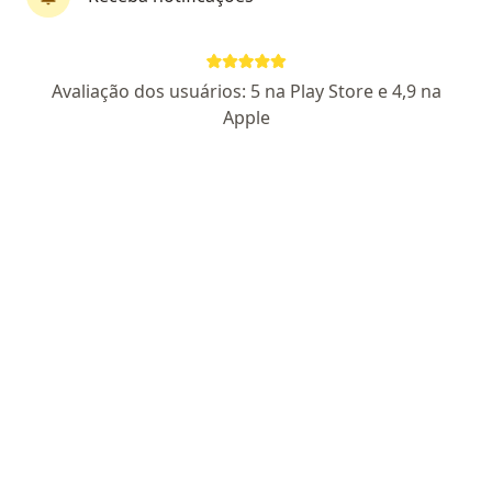
Dra. Desiree De Brito Garcia
Avaliação dos usuários: 5 na Play Store e 4,9 na
Alergista
Apple
131 opiniões
CRM RJ 960071
RQE 32675
Avenida Perimetral Marechal Deodoro 392 - Sala 501,503,505 e 507, Jardim Vinte e Cinco de Agosto, Duque de Caxias
•
Mapa
Cliged
Primeira consulta Alergia e Imunologia
R$ 450
Esse especialista não oferece agendamento online para esse endereço.
Solicite um atendimento