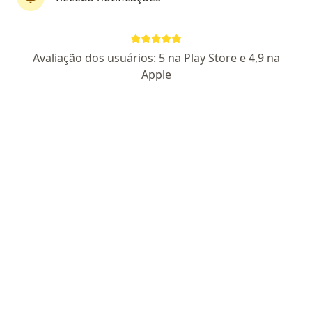
Bruna Dias Martins
Avaliação dos usuários: 5 na Play Store e 4,9 na
·
Mais
Generalista
Apple
16 opiniões
CRM RJ 133933-8
Endereço
Teleconsulta
Avenida Covanca, Duque de Caxias
•
Mapa
ATENDIMENTO ONLINE RIO DE JANEIRO
Consulta generalista
R$ 120
Esse especialista não oferece agendamento online para esse endereço.
Solicite um atendimento