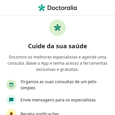
Men
Asma • Duque de Caxias, Rio de Janeiro RJ
Filtros
• 1
Convênio
Mapa
Profissionais com experiência Asma, Duque
Cuide da sua saúde
de Caxias
Encontre os melhores especialistas e agende uma
consulta. Baixe o App e tenha acesso a ferramentas
Qual especialização você está procurando?
exclusivas e gratuitas.
Pediatra
Alergista
Médico clínico geral
Organize as suas consultas de um jeito
simples
Envie mensagens para os especialistas
Receba notificações