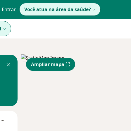
Entrar
Você atua na área da saúde?
1
Ampliar mapa
Segunda-feira
Ter,
Qua
Qui,
11 Ago
12 Ago
13 Ago