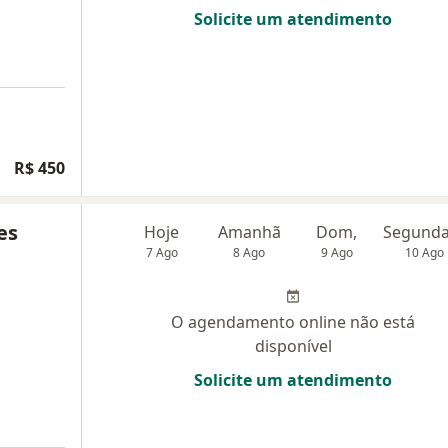
Solicite um atendimento
R$ 450
es
Hoje
Amanhã
Dom,
7 Ago
8 Ago
9 Ago
10 Ago
O agendamento online não está
disponível
Solicite um atendimento