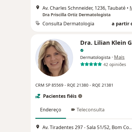
Av. Charles Schnneider, 1236, Taubaté
•
Dra Priscilla Ortiz Dermatologista
Consulta Dermatologia
a partir 
Dra. Lilian Klein
·
Mais
Dermatologista
42 opiniões
CRM SP 85569 - RQE 21380 - RQE 21381
Pacientes fiéis
Endereço
Teleconsulta
Av. Tiradentes 297 - Sala 51/52, Bom Cons