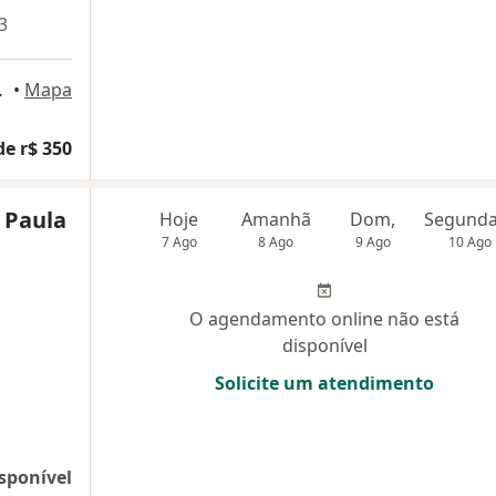
3
Life, Taubaté
•
Mapa
de r$ 350
 Paula
Hoje
Amanhã
Dom,
7 Ago
8 Ago
9 Ago
10 Ago
O agendamento online não está
disponível
Solicite um atendimento
sponível