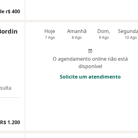
de r$ 400
Bordin
Hoje
Amanhã
Dom,
7 Ago
8 Ago
9 Ago
10 Ago
O agendamento online não está
disponível
Solicite um atendimento
sulta
R$ 1.200