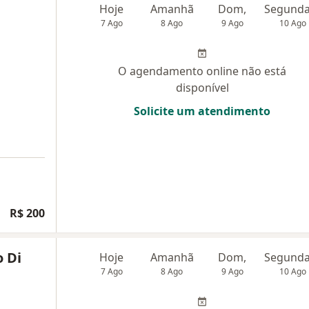
Hoje
Amanhã
Dom,
7 Ago
8 Ago
9 Ago
10 Ago
O agendamento online não está
disponível
Solicite um atendimento
R$ 200
 Di
Hoje
Amanhã
Dom,
7 Ago
8 Ago
9 Ago
10 Ago