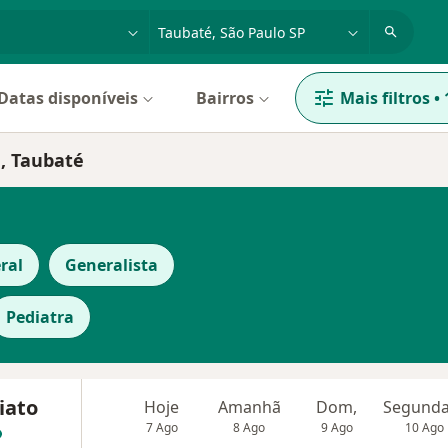
dade, doença ou nome
cidade ou região
Datas disponíveis
Bairros
Mais filtros
•
a, Taubaté
ral
Generalista
Pediatra
iato
Hoje
Amanhã
Dom,
7 Ago
8 Ago
9 Ago
10 Ago