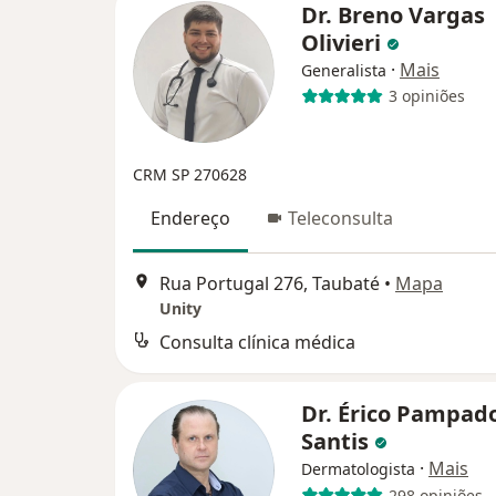
Dr. Breno Vargas
Olivieri
·
Mais
Generalista
3 opiniões
CRM SP 270628
Endereço
Teleconsulta
Rua Portugal 276, Taubaté
•
Mapa
Unity
Consulta clínica médica
Dr. Érico Pampado
Santis
·
Mais
Dermatologista
298 opiniões