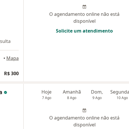
O agendamento online não está
disponível
Solicite um atendimento
sulta
baté
•
Mapa
R$ 300
ta
Hoje
Amanhã
Dom,
7 Ago
8 Ago
9 Ago
10 Ago
O agendamento online não está
disponível