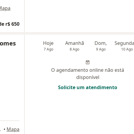
Mapa
de r$ 650
 Gomes
Hoje
Amanhã
Dom,
7 Ago
8 Ago
9 Ago
10 Ago
O agendamento online não está
disponível
Solicite um atendimento
elho, Taubaté
•
Mapa