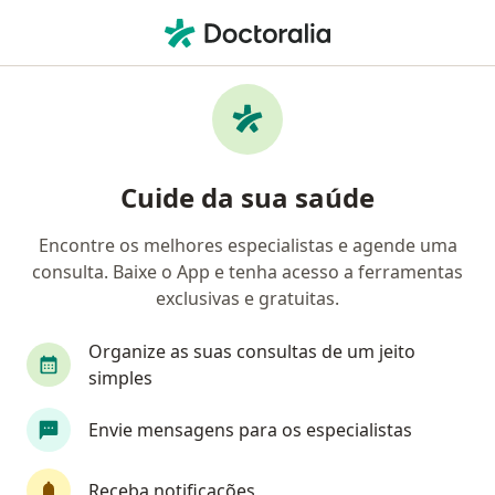
Men
Aneurisma Cerebral • Osasco, São Paulo SP
Filtros
• 1
Convênio
Mapa
Profissionais com experiência Aneurisma
Cuide da sua saúde
cerebral, Osasco
Encontre os melhores especialistas e agende uma
consulta. Baixe o App e tenha acesso a ferramentas
Qual especialização você está procurando?
exclusivas e gratuitas.
Neurocirurgião
Neurologista
Ortopedista
Organize as suas consultas de um jeito
simples
Envie mensagens para os especialistas
Receba notificações