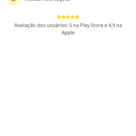
Dr. Adil Bachir Fares
Avaliação dos usuários: 5 na Play Store e 4,9 na
·
Mais
Neurocirurgião
Apple
92 opiniões
CRM SP 174916
RQE Nº: 101460
Rua João Crudo 120, Osasco
•
Mapa
Clínica Dimeg - Osasco
Consulta neurocirurgia
R$ 250
Esse especialista não oferece agendamento online para esse endereço.
Solicite um atendimento