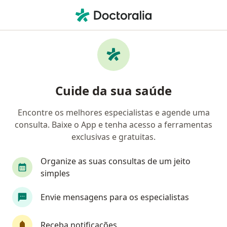
Men
Aneurisma Cerebral • São Paulo, Brasil
Filtros
• 1
Convênio
Mapa
Profissionais com experiência Aneurisma
Cuide da sua saúde
cerebral, São Paulo
Encontre os melhores especialistas e agende uma
consulta. Baixe o App e tenha acesso a ferramentas
Qual especialização você está procurando?
exclusivas e gratuitas.
Neurocirurgião
Neurologista
Radiologist
Organize as suas consultas de um jeito
simples
Envie mensagens para os especialistas
Receba notificações