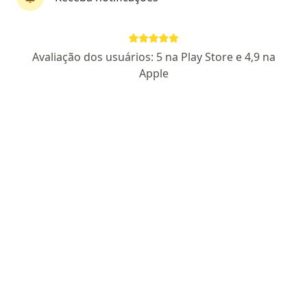
Dr. Victor Perez Meireles de Souza
Avaliação dos usuários: 5 na Play Store e 4,9 na
·
Mais
Neurocirurgião
Apple
22 opiniões
CRM SP 182915
RQE Nº: 132894
Base de crânio, Vascular e Neuro-Oncologia
Fellowship no Arkansas Neuroscience Institute
EUA
Técnico, seguro e dedicado ao paciente
Endereço
Teleconsulta
Praça Amadeu Amaral 27, São Paulo
•
Mapa
ICNE-SP
Consulta neurocirurgia
R$ 700