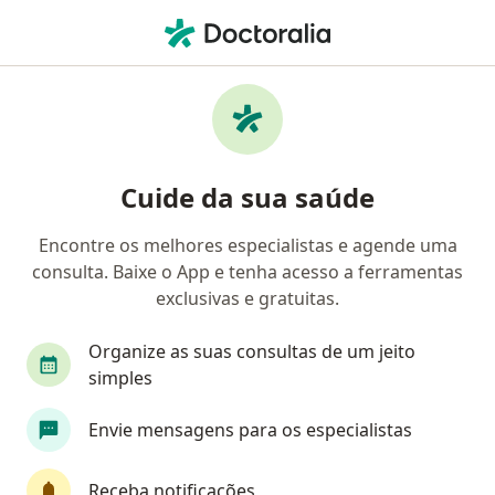
Men
Aneurisma Da Aorta Abdominal • Campo Grande, Mato Grosso do Sul MS
Filtros
• 1
Convênio
Mapa
Profissionais com experiência Aneurisma da
Cuide da sua saúde
Aorta Abdominal, Campo Grande
Encontre os melhores especialistas e agende uma
consulta. Baixe o App e tenha acesso a ferramentas
Qual especialização você está procurando?
exclusivas e gratuitas.
Cirurgião vascular
Angiologista
Cirurgião
Organize as suas consultas de um jeito
simples
Envie mensagens para os especialistas
Receba notificações