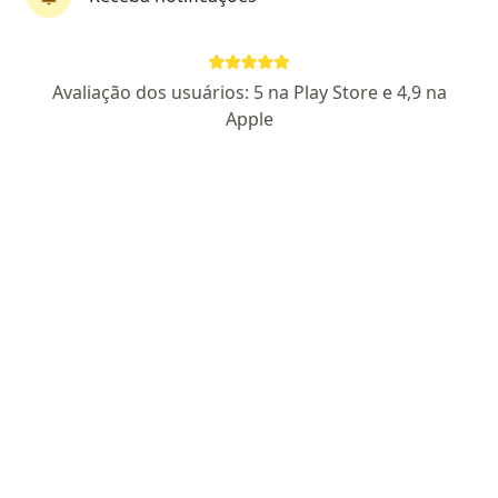
Dr. Aliomar Coelho Pereira
Avaliação dos usuários: 5 na Play Store e 4,9 na
Angiologista, Cirurgião vascular
Apple
815 opiniões
CRM 3793 MS - RQE 2284 - RQE 2628 - RQE Nº: 3566
Endereço
Teleconsulta
R. Antônio Maria Coelho 2990, Campo Grande
•
Mapa
Consultório Particular
Primeira consulta Cirurgia Vascular
R$ 2
Esse especialista não oferece agendamento online para esse endereço.
Solicite um atendimento