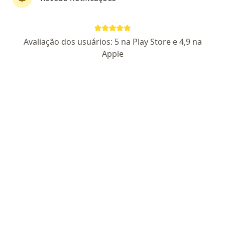
Dra. Thaís Parente
Avaliação dos usuários: 5 na Play Store e 4,9 na
·
Mais
Nutricionista
Apple
45 opiniões
CRN4 25104049
Endereço
Teleconsulta
Rua Alagoas, 10, Campo Grande
•
Mapa
Sinapse – Núcleo Integrado de Saúde Mental
Acompanhamento na menopausa
R$ 150
Esse especialista não oferece agendamento online para esse endereço.
Solicite um atendimento