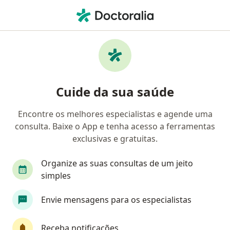
Men
Refluxo Gastroesofágico • Campo Grande, Mato Grosso do Sul MS
Filtros
• 1
Convênio
Mapa
Profissionais com experiência Refluxo
Cuide da sua saúde
gastroesofágico, Campo Grande
Encontre os melhores especialistas e agende uma
consulta. Baixe o App e tenha acesso a ferramentas
Qual especialização você está procurando?
exclusivas e gratuitas.
Cirurgião geral
Gastroenterologista
Nutr
Organize as suas consultas de um jeito
simples
Envie mensagens para os especialistas
Receba notificações