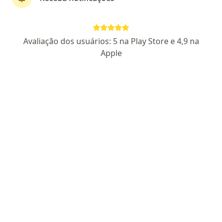
Pagamento online
Avaliação dos usuários: 5 na Play Store e 4,9 na
Bruna Nunes
Apple
·
Mais
Psicóloga
13 opiniões
CRP 06/211756
Endereço
Teleconsulta
Rua Catequese 1171, Santo André
•
Mapa
Atendimento Presencial - Santo André
Consulta Psicologia
R$ 120
Esse especialista não oferece agendamento online para esse endereço.
Solicite um atendimento