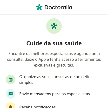
Men
Ataque De Pânico • Santo André, São Paulo SP
Filtros
• 1
Convênio
Mapa
Profissionais com experiência Ataque de
Cuide da sua saúde
pânico, Santo André
Encontre os melhores especialistas e agende uma
consulta. Baixe o App e tenha acesso a ferramentas
Qual especialização você está procurando?
exclusivas e gratuitas.
Psicólogo
Psicanalista
Psiquiatra
Ps
Organize as suas consultas de um jeito
simples
Envie mensagens para os especialistas
Receba notificações