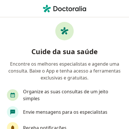
Men
Ataque De Pânico • Taboão Da Serra, São Paulo SP
Filtros
• 1
Convênio
Mapa
Profissionais com experiência Ataque de
Cuide da sua saúde
pânico, Taboão Da Serra
Encontre os melhores especialistas e agende uma
consulta. Baixe o App e tenha acesso a ferramentas
Qual especialização você está procurando?
exclusivas e gratuitas.
Psicólogo
Psicanalista
Psiquiatra
Nut
Organize as suas consultas de um jeito
simples
Envie mensagens para os especialistas
Receba notificações