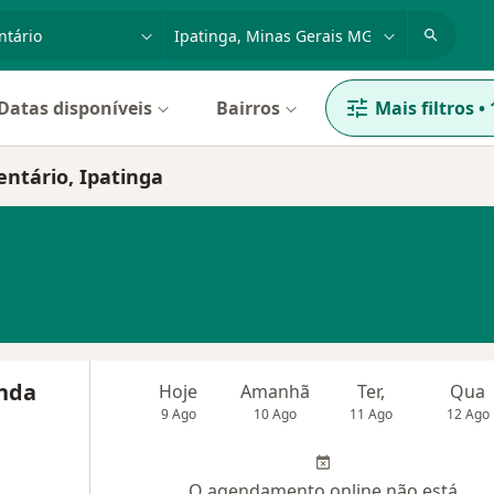
dade, doença ou nome
cidade ou região
Datas disponíveis
Bairros
Mais filtros
•
entário, Ipatinga
anda
Hoje
Amanhã
Ter,
Qua
9 Ago
10 Ago
11 Ago
12 Ago
O agendamento online não está