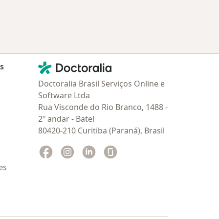
Contato
Doctoralia - Homepage
as
Doctoralia Brasil Serviços Online e
Software Ltda
Rua Visconde do Rio Branco, 1488 -
2º andar - Batel
80420-210 Curitiba (Paraná), Brasil
Facebook
abre num novo separador
Instagram
abre num novo separador
Linkedin
abre num novo separador
Glassdoor
abre num novo separador
es