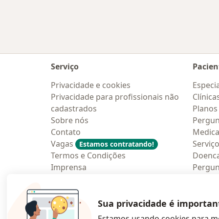
Serviço
Pacien
Privacidade e cookies
Especia
Privacidade para profissionais não
Clínica
cadastrados
Planos
Sobre nós
Pergun
Contato
Medic
Vagas
Serviç
Estamos contratando!
Termos e Condições
Doenc
Imprensa
Pergun
Lei da Igualdade Salarial
Aplica
Blog p
Sua privacidade é importan
Estamos usando cookies para me