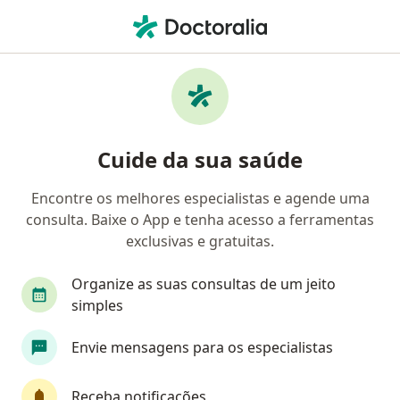
Men
Bronquite • Americana, São Paulo SP
Filtros
• 1
Mapa
Profissionais com experiência Bronquite,
Cuide da sua saúde
Americana
Encontre os melhores especialistas e agende uma
consulta. Baixe o App e tenha acesso a ferramentas
Qual especialização você está procurando?
exclusivas e gratuitas.
Pediatra
Pneumologista
Organize as suas consultas de um jeito
simples
Envie mensagens para os especialistas
Receba notificações