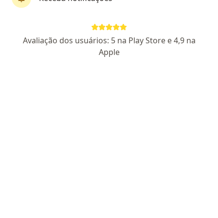
Dra. Ivone Maria da Rocha Meneguella
Avaliação dos usuários: 5 na Play Store e 4,9 na
·
Mais
Pediatra
Apple
24 opiniões
CRM SP 128785
- RQE Nº 105628 (Pediatria)
Endereço
Teleconsulta
Rua Honduras, 185, Americana
•
Mapa
Clínica Essencial
Consulta Pediatria
R$ 400
Esse especialista não oferece agendamento online para esse endereço.
Solicite um atendimento