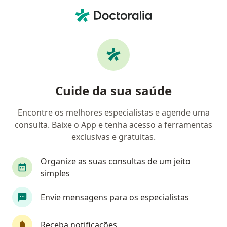
Men
Bronquite • Valinhos, São Paulo SP
Filtros
• 1
Convênio
Mapa
Profissionais com experiência Bronquite,
Cuide da sua saúde
Valinhos
Encontre os melhores especialistas e agende uma
consulta. Baixe o App e tenha acesso a ferramentas
Qual especialização você está procurando?
exclusivas e gratuitas.
Pediatra
Pneumologista pediátrico
Psicó
Organize as suas consultas de um jeito
simples
Envie mensagens para os especialistas
Receba notificações