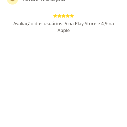
Dr. Gustavo Bruno Gonçalves
Avaliação dos usuários: 5 na Play Store e 4,9 na
·
Mais
Médico de família, Médico clínico geral
Apple
32 opiniões
CRM SP 244533
RQE 136122
Endereço
Teleconsulta
Campinas
•
Mapa
Atendimento Domiciliar
Consulta medicina de família e comunidade
R$ 600
Esse especialista não oferece agendamento online para esse endereço.
Solicite um atendimento